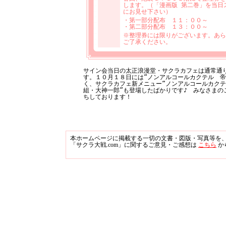
します。（「漫画版 第二巻」を当日
にお見せ下さい）
・第一部分配布 １１：００～
・第二部分配布 １３：００～
※整理券には限りがございます。あら
ご了承ください。
サイン会当日の太正浪漫堂・サクラカフェは通常通
す。１０月１８日には“ノンアルコールカクテル 帝
く、サクラカフェ新メニュー“ノンアルコールカク
組・大神一郎”も登場したばかりです♪ みなさまの
ちしております！
本ホームページに掲載する一切の文書・図版・写真等を
「サクラ大戦.com」に関するご意見・ご感想は
こちら
か