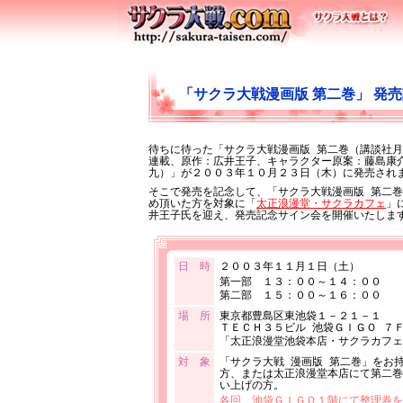
「サクラ大戦漫画版 第二巻」 発
待ちに待った「サクラ大戦漫画版 第二巻（講談社
連載、原作：広井王子、キャラクター原案：藤島康
九）」が２００３年１０月２３日（木）に発売され
そこで発売を記念して、「サクラ大戦漫画版 第二
め頂いた方を対象に「
太正浪漫堂・サクラカフェ
」
井王子氏を迎え、発売記念サイン会を開催いたしま
日 時
２００３年１１月１日（土）
第一部 １３：００～１４：００
第二部 １５：００～１６：００
場 所
東京都豊島区東池袋１－２１－１
ＴＥＣＨ３５ビル 池袋ＧＩＧＯ ７
「太正浪漫堂池袋本店・サクラカフェ
対 象
「サクラ大戦 漫画版 第二巻」をお
方、または太正浪漫堂本店にて第二巻
い上げの方。
各回、池袋ＧＩＧＯ１階にて整理券を