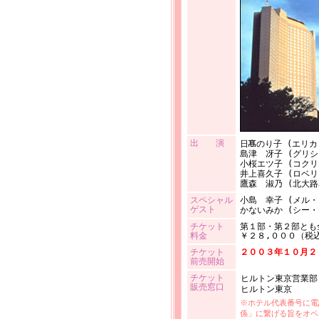
出 演
日
のり子 (エリ
島津 冴子 (グリ
小桜エツ子 (コクリ
井上喜久子 (ロベ
鷹森 淑乃 (北大路
スペシャル
小島 幸子 (メル・
ゲスト
かないみか (シー・
チケット
第１部・第２部とも
料金
￥２８,０００（税
チケット
２００３年１０月２
前売開始
チケット
ヒルトン東京営業部
販売窓口
ヒルトン東京
※ホテル代表番号に電
係」に繋げる旨をオペ