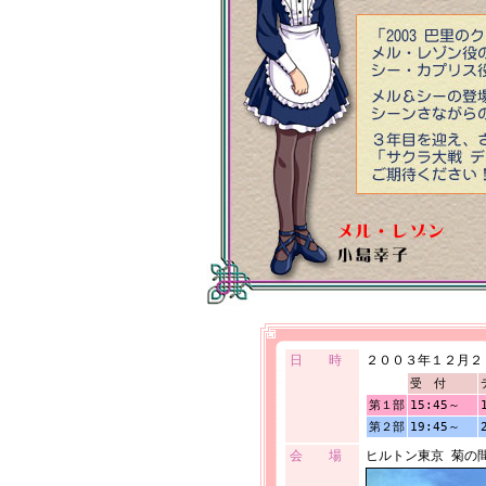
日 時
２００３年１２月２
受 付
第１部
15:45～
第２部
19:45～
会 場
ヒルトン東京 菊の