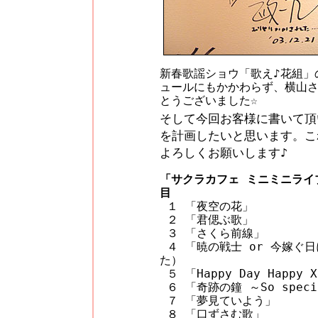
新春歌謡ショウ「歌え♪花組」
ュールにもかかわらず、横山
とうございました☆
そして今回お客様に書いて頂
を計画したいと思います。こ
よろしくお願いします♪
「サクラカフェ ミニミニライ
目
１ 「夜空の花」
２ 「君偲ぶ歌」
３ 「さくら前線」
４ 「暁の戦士 or 今嫁ぐ
た）
５ 「Happy Day Happ
６ 「奇跡の鐘 ～So specia
７ 「夢見ていよう」
８ 「口ずさむ歌」