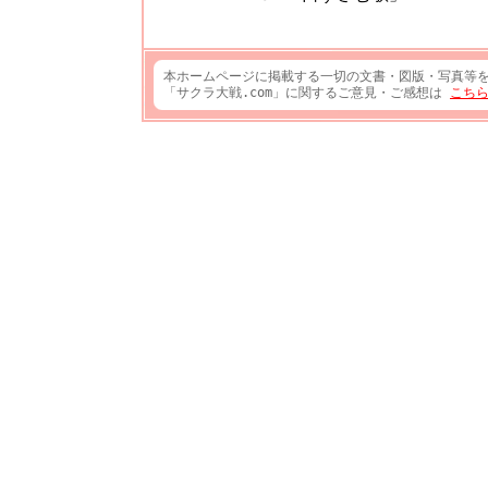
本ホームページに掲載する一切の文書・図版・写真等
「サクラ大戦.com」に関するご意見・ご感想は
こち