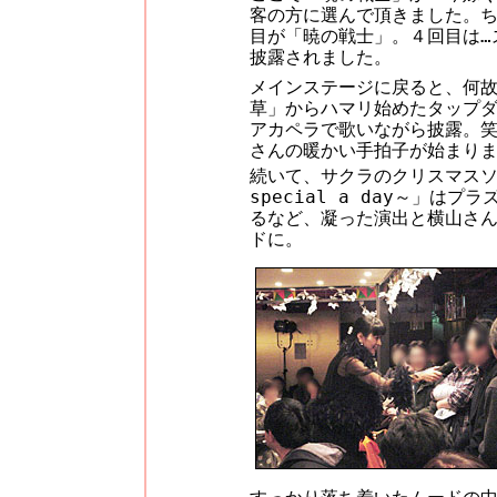
客の方に選んで頂きました。
目が「暁の戦士」。４回目は…
披露されました。
メインステージに戻ると、何
草」からハマリ始めたタップダンスを
アカペラで歌いながら披露。
さんの暖かい手拍子が始まり
続いて、サクラのクリスマスソ
special a day～」
るなど、凝った演出と横山さ
ドに。