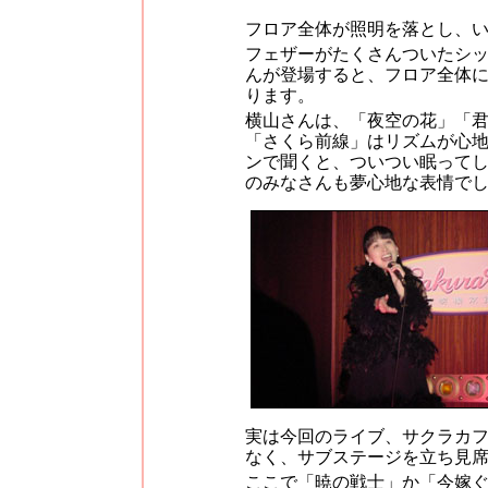
フロア全体が照明を落とし、
フェザーがたくさんついたシ
んが登場すると、フロア全体
ります。
横山さんは、「夜空の花」「
「さくら前線」はリズムが心
ンで聞くと、ついつい眠って
のみなさんも夢心地な表情で
実は今回のライブ、サクラカ
なく、サブステージを立ち見
ここで「暁の戦士」か「今嫁ぐ