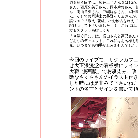
飾る第４回では、広井王子さんをはじめ
さん、西原久美子さん、岡本麻弥さん、
ん、陶山章央さん、中嶋聡彦さん、武田
ん、そして共同演出の茅野イサムさんが
謡ショウ「歌え♪花組」のお稽古を終え
駆けつけて下さいました！！ これには
方もスタッフもびっくり！
「今嫁ぐ日に」は、横山さんと高乃さん
どおりのデュエット。これにはお客様も
嵐。いつまでも拍手が止みませんでした
今回のライブで、サクラカフ
は太正浪漫堂の看板横にサイ
大戦 漫画版」でお馴染み、政
敵なさくらさんのイラスト付
した時には是非みて下さいね♪
ントの名前とサインを書いて