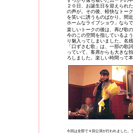
すっかり落ち着いたムードの
２０日、お誕生日を迎えられ
の声が。その後、軽快なトー
を笑いに誘うものばかり。間
ホームなライブショウ」なら
楽しいトークの後は、再び歌
今のこの空間を指しているよう
り魅入ってしまいました。名
「口ずさむ歌」は、一部の歌
っていて、客席からも大きな
ろしました。楽しい時間って本
今回は全部で４回公演が行われました。