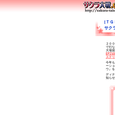
[ＴＧ
サク
２００
で行な
大場規
EPI
ステリ
今年も
ーショ
ウ』を
ディナ
知らせ