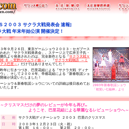
Ｓ２００３ サクラ大戦発表会 速報]
ラ大戦 年末年始公演 開催決定！
３年９月２６日、東京ゲームショウ２００３・セガブース
われた「サクラ大戦発表会」。ステージ上で広井王子氏・
勝氏より発表されたのは、完全新作となる『
サクラ大戦Ｖ
SODE 0 ～荒野のサムライ娘～
』、『
サクラ大戦物語 ～ミ
アス巴里～
』だけではありませんでした！
昨年に引きつづき、巴里花組による『サクラ大戦 ディナ
ウ』、そして２００４年、帝都花組による『新春歌謡ショ
開催が決定いたしました！
ーショウ＆新春歌謡ショウについての詳細は後日改めてお
2003年新春歌謡ショウ
いたします。
「初笑い七福神」より
～クリスマスだけの夢のレビューが今年も再び…
ようこそ、巴里花組による華麗なるレビューショウへ～
名 称
サクラ大戦ディナーショウ ２００３ 巴里のクリスマス
日 時
２００３年１２月２３日（火・祝）
第１部 １６：００～ 第２部 ２０：００～