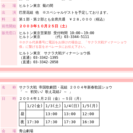
会 場
ヒルトン東京 菊の間
出 演
巴里花組 他 ※スペシャルゲストを予定しております。
料 金
第１部・第２部とも全席共通 ￥２８,０００（税込）
前売開始
２００３年１０月２５日（土）
販売窓口
ヒルトン東京営業部
受付時間 10:00～19:00
ヒルトン東京
（代）03-3344-5111
※ホテル代表番号に電話をお掛けの場合は、「サクラ大戦ディナーショウ
係」に繋げる旨をオペレータにお伝え下さい。
ヒルトン東京 サクラ大戦ディナーショウ係
（直通）03-3342-1395
（直通）03-3342-2058
名 称
サクラ大戦 帝国歌劇団・花組 ２００４年新春歌謡ショウ
「 ～ 初笑い♪ 歌え花組♪ ～ 」
日 時
２００４年１月２日（金）～５日（月）
1/2(金)
1/3(土)
1/4(日)
1/5(月)
昼
13:00
13:00
12:00
夜
17:30
17:30
17:30
16:30
会 場
青山劇場