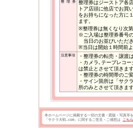
整 理 券
整理券はジーストア各
トア店頭に他店でお買い
をお持ちになった方に
ます。
※整理券は無くなり次
※ご入場は整理券番号
当日のお並びいただき
※当日は開始１時間前
注意事項
・整理券の転売・譲渡
・カメラ､テープレコー
は禁止とさせて頂きま
・整理券の時間帯のご
・サイン箇所は「サクラ
所のみとさせて頂きま
本ホームページに掲載する一切の文書・図版・写真等
「サクラ大戦.com」に関するご意見・ご感想は
こち