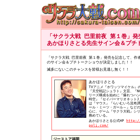
「サクラ大戦 巴里前夜 第１巻」発
あかほりさとる先生サイン会＆プチ
「サクラ大戦 巴里前夜 第１巻」発売を記念して、作
のサイン会＆プチトークショウが決定しました！！
滅多にないこのチャンスを皆様お見逃し無く！！
あかほりさとる
TVアニメ『ホワッツマイケル』
『天空戦記シュラト』文芸、『NG
リーズ構成を始めに『爆れつハンタ
時空』『セイバーマリオネットJ
は『マウス』『らいむいろ流奇譚
ール・ミーツ・ガール～』など
心に、ゲーム『サクラ大戦』シ
務めている。
あかほりさとる公式HP
http:/
poli.com/
ジーストア福岡