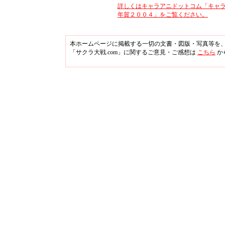
詳しくはキャラアニドットコム「キャ
年賀２００４」をご覧ください。
本ホームページに掲載する一切の文書・図版・写真等を
「サクラ大戦.com」に関するご意見・ご感想は
こちら
か