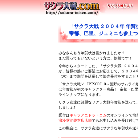
「サクラ大戦 ２００４年 年賀
帝都、巴里、ジェミニも参上つ
みなさんもう年賀状は書かれましたか？
まだ買ってもいないという方に、朗報です！
今年からスタートした、「サクラ大戦 ２００４
が、皆様の熱いご要望にお応えして、２００４
（木）まで期間を延長して販売受付をすること
「サクラ大戦Ｖ EPISODE 0～荒野のサムラ
は年賀状が初のキャラクター商品！ 帝都・巴
ラインナップになります。
サクラ友達に綺麗なサクラ大戦年賀状を送って
しましょ♪
受付は
キャラアニドットコム
のオンラインで簡
浪漫堂池袋本店店頭
でもお申し込みを受け付け
この機会に、サクラ友達にサクラな年賀状を送