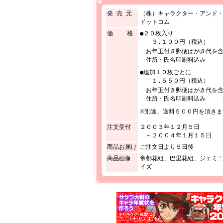
発 売 元
（株）キャラクター・アンド
ドットコム
価 格
●２０枚入り
３,１００円（税込）
お年玉付き郵便はがき代を含
住所・氏名印刷料込み
●追加１０枚ごとに
１,５５０円（税込）
お年玉付き郵便はがき代を含
住所・氏名印刷料込み
※別途、送料５００円を頂きま
注文受付
２００３年１２月５日
～２００４年１月１５日
商品お届け
ご注文日より５日後
商品画像
帝都花組、巴里花組、ジェミ
イズ