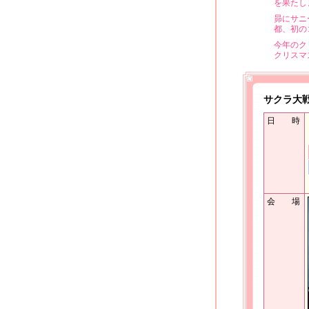
を果たし
昴にサニ
都、初の
今年のク
クリスマ
サクラ大戦
日 時
会 場