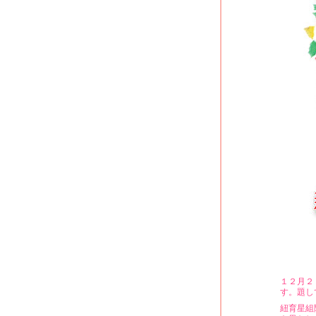
１２月２
す。題し
紐育星組