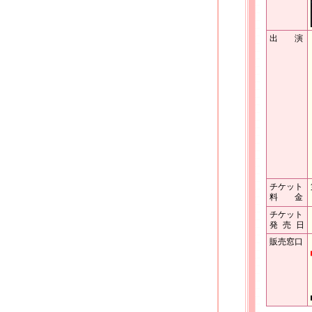
出 演
チケット
料 金
チケット
発 売 日
販売窓口