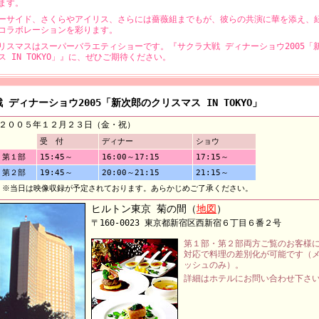
ます。
ーサイド、さくらやアイリス、さらには薔薇組までもが、彼らの共演に華を添え、
コラボレーションを彩ります。
リスマスはスーパーバラエティショーです。『サクラ大戦 ディナーショウ2005「
ス IN TOKYO」』に、ぜひご期待ください。
 ディナーショウ2005「新次郎のクリスマス IN TOKYO」
２００５年１２月２３日（金・祝）
受 付
ディナー
ショウ
第１部
15:45～
16:00～17:15
17:15～
第２部
19:45～
20:00～21:15
21:15～
※当日は映像収録が予定されております。あらかじめご了承ください。
ヒルトン東京 菊の間（
地図
）
〒160-0023 東京都新宿区西新宿６丁目６番２号
第１部・第２部両方ご覧のお客様
対応で料理の差別化が可能です（
ッシュのみ）。
詳細はホテルにお問い合わせ下さ