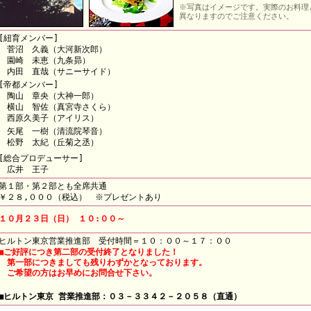
※写真はイメージです。実際のお料理
異なりますのでご注意ください。
[紐育メンバー]
菅沼 久義（大河新次郎）
園崎 未恵（九条昴）
内田 直哉（サニーサイド）
[帝都メンバー]
陶山 章央（大神一郎）
横山 智佐（真宮寺さくら）
西原久美子（アイリス）
矢尾 一樹（清流院琴音）
松野 太紀（丘菊之丞）
[総合プロデューサー]
広井 王子
第１部・第２部とも全席共通
￥２８,０００（税込） ※プレゼントあり
１０月２３日（日） １０:００～
ヒルトン東京営業推進部 受付時間＝１０：００～１７：００
■ご好評につき第二部の受付終了となりました！
第一部につきましても残りわずかとなっております。
ご希望の方はお早めにお問合せ下さい。
■ヒルトン東京 営業推進部：０３－３３４２－２０５８（直通）