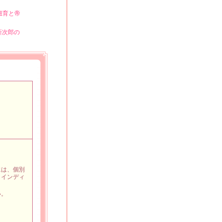
紐育と帝
新次郎の
には、個別
メインディ
い。