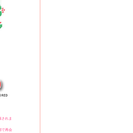
)RED
催されま
都で再会