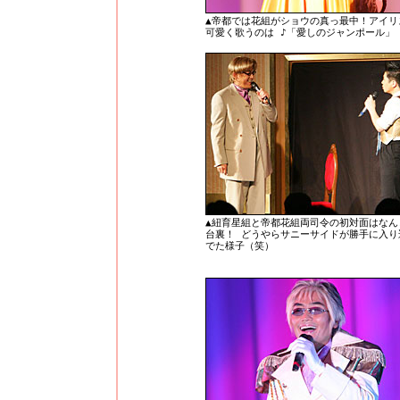
▲帝都では花組がショウの真っ最中！アイリ
可愛く歌うのは ♪「愛しのジャンポール」
▲紐育星組と帝都花組両司令の初対面はなん
台裏！ どうやらサニーサイドが勝手に入り
でた様子（笑）