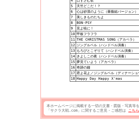
4
口ずさむ歌
5
天竺どこだ！？
6
心は砂漠のように（薔薇組バージョン）
7
美しきものたちよ
8
BON-PSY
9
見よ暁に！
10
甲板フラフラ
11
THE CHRISTMAS SONG（アカペラ）
12
ジングルベル（ハンドベル演奏）
13
もろびとこぞりて（ハンドベル演奏）
14
きよしこの夜（ハンドベル演奏）
15
夢見ていよう（アカペラ）
16
奇跡の鐘
17
君よ花よ／ジングルベル（ディナーショウ
18
Happy Day Happy X'mas
本ホームページに掲載する一切の文書・図版・写真等
「サクラ大戦.com」に関するご意見・ご感想は
こち