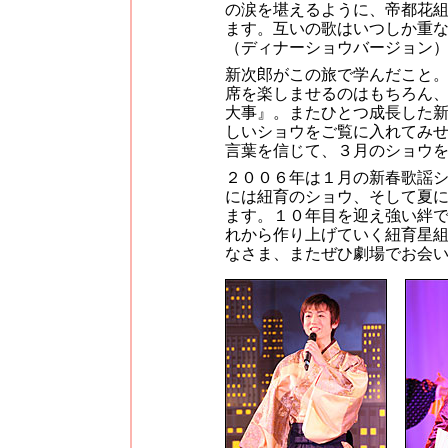
の涙を堪えるように、帝都花
ます。互いの歌はいつしか重な
（ディナーショウバージョン
新次郎がこの旅で学んだこと
席を楽しませるのはもちろん
大事』。またひとつ成長した
しいショウをご覧に入れてみ
言葉を信じて、３月のショウ
２００６年は１月の新春歌謡シ
には紐育のショウ、そして夏
ます。１０年目を迎え強い絆
れから作り上げていく紐育星組
なさま、またぜひ劇場でお会