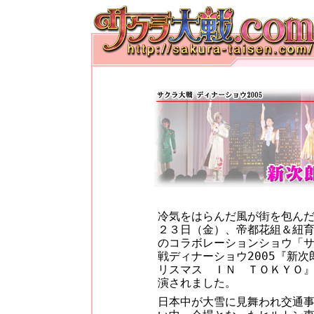
冷気をはらんだ風が街を包ん
２３日（金）、帝都花組＆紐
のコラボレーションショウ「
戦ディナーショウ2005『新次
リスマス ＩＮ ＴＯＫＹＯ
演されました。
日本中が大雪に見舞われ交通