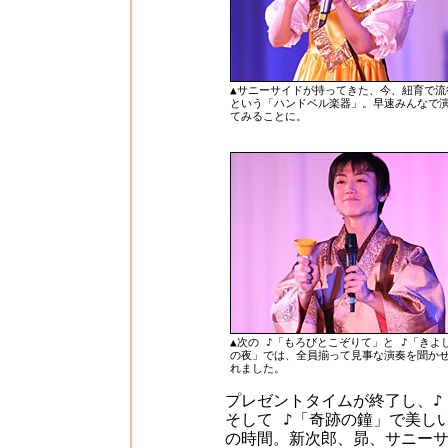
▲サニーサイドが持ってきた、今、紐育で流
という「ハンドベル楽器」。早速みんなで
てみることに。
▲次の ♪「もろびとこぞりて」と ♪「きよ
の夜」では、全員揃って見事な演奏を聞か
れました。
プレゼントタイムが終了し、♪
そして ♪「奇跡の鐘」で美し
の時間。新次郎、昴、サニー