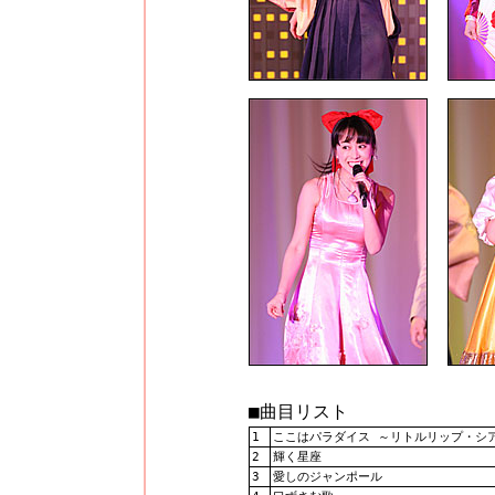
■曲目リスト
1
ここはパラダイス ～リトルリップ・シ
2
輝く星座
3
愛しのジャンポール