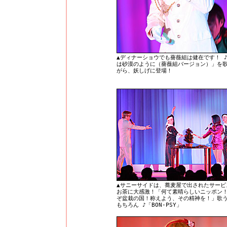
▲ディナーショウでも薔薇組は健在です！ 
は砂漠のように（薔薇組バージョン）」を
がら、妖しげに登場！
▲サニーサイドは、蕎麦屋で出されたサービ
お茶に大感激！「何て素晴らしいニッポン
ぞ盆栽の国！称えよう、その精神を！」歌
もちろん ♪「BON-PSY」