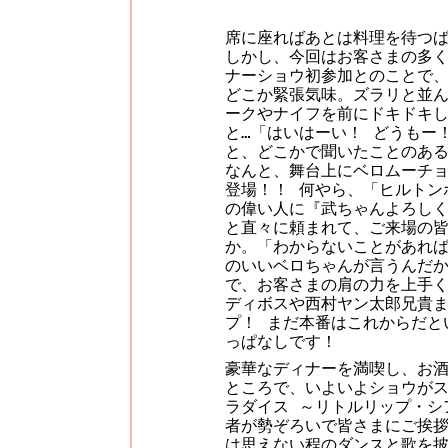
席に座ればあとは料理を待つ
しかし、今回はお客さまの多
ナーショウ初参加とのことで
どこか緊張気味。ズラリと並
ークやナイフを前にドキドキ
と…「はいはーい！ どうもー
と、どこかで聞いたことのあ
なんと、舞台上にベロムーチ
登場！！ 何やら、「ヒルトン
の偉い人に『武ちゃんよろしく
と直々に頼まれて、ご来場の
か。「わからないことがあれ
のいいベロちゃんが言うんだ
で、お客さまの肩の力を上手
ディボスや西村ヤン太郎兄貴
プ！ まだ本番はこれからだと
っぱなしです！
豪華なディナーを満喫し、お
ところで、いよいよショウがス
ラダイス ～リトルリップ・シ
者が勢ぞろいで皆さまにご挨
は思えない程のダンスと歌を