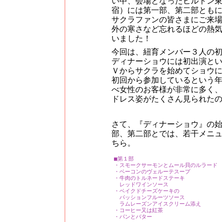
い中、会場となったヒルトン
宿）には第一部、第二部とも
サクラファンの皆さまにご来
外の寒さなど忘れるほどの熱
いました！
今回は、紐育メンバー３人の
ディナーショウには初出演と
Ｖからサクラを始めてショウ
初回から参加しているという
べ女性のお客様が非常に多く
ドレス姿がたくさん見られた
さて、『ディナーショウ』の
部、第二部とでは、若干メニ
ちら。
■第１部
・スモークサーモンとムール貝のルラード
・ベーコンのヴェルーテスープ
・牛肉のトルネードステーキ
レッドワインソース
・ベイクドチーズケーキの
パッションフルーツソース
ラムレーズンアイスクリーム添え
・コーヒー又は紅茶
・パンとバター