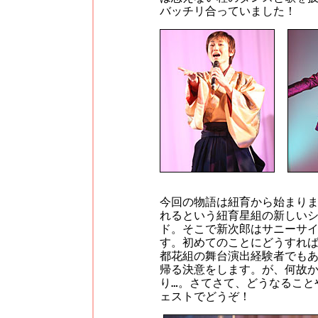
バッチリ合っていました！
今回の物語は紐育から始まり
れるという紐育星組の新しい
ド。そこで新次郎はサニーサ
す。初めてのことにどうすれ
都花組の舞台演出経験者でも
帰る決意をします。が、何故
り…。さてさて、どうなること
ェストでどうぞ！