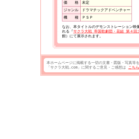
価 格
未定
ジャンル
ドラマチックアドベンチャー
機 種
ＰＳＰ
なお、本タイトルのデモンストレーション映
れる『
サクラ大戦 帝国歌劇団・花組 第４回
館）にて展示されます。
本ホームページに掲載する一切の文書・図版・写真等
「サクラ大戦.com」に関するご意見・ご感想は
こち