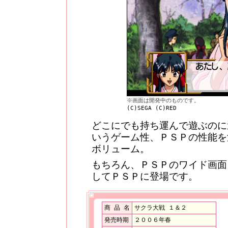
※画面は開発中のものです。
(C)SEGA (C)RED
どこにでも持ち運んで遊ぶのに
いうゲーム性、ＰＳＰの性能を
ボリューム。
もちろん、ＰＳＰのワイド画面
してＰＳＰに登場です。
商 品 名
サクラ大戦 １＆２
発売時期
２００６年春