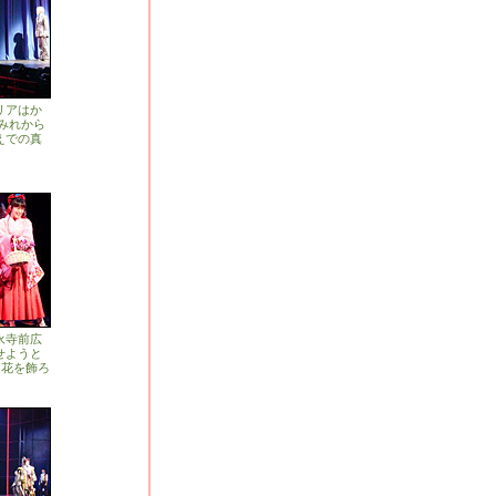
リアはか
みれから
えでの真
永寺前広
せようと
♪花を飾ろ