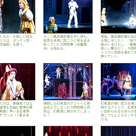
たもの」を探しに街を
そこへ風水羅針盤を手に持ち、
突如、風水羅針盤が反
リスは、ダンディ団・
犯罪を未然に防ごうと街を歩き
を指し示した！ 「地
田滋裕）を誘う。
回っていた川岡刑事（佐藤累
組がいるけど…」「薔薇
央）も現れる。
怪しい響きだ！」川岡
イリスと武田を連れて
降りていく。
たのは、薔薇組ではな
偶然にも幻夜斎のアジトへと踏
幻夜斎の強い霊力を感
破壊を目論む根来幻夜
み込んでしまった川岡刑事と武
怖するアイリス。忍者
典俊）率いる忍者軍
田は、幻夜斎に倒されてしまっ
い詰められるも自らの
衆”だった！♪蒼き炎
た！
放してなんとかピンチ
ける。