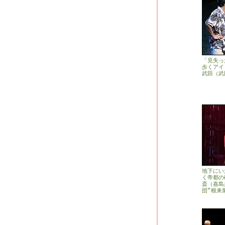
「見失っ
歩くアイ
武田（武
地下にい
く帝都の
斎（嘉島
団“根来