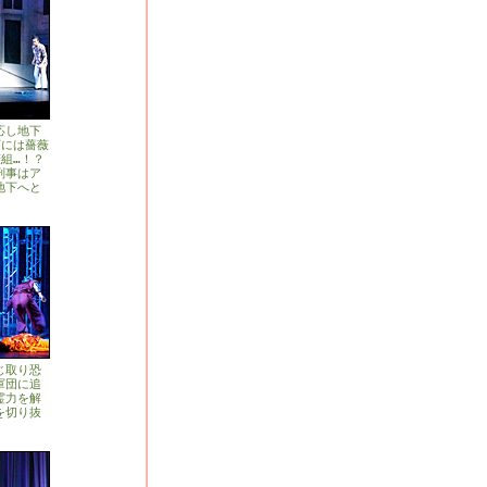
応し地下
下には薔薇
組…！？
刑事はア
地下へと
じ取り恐
軍団に追
霊力を解
を切り抜