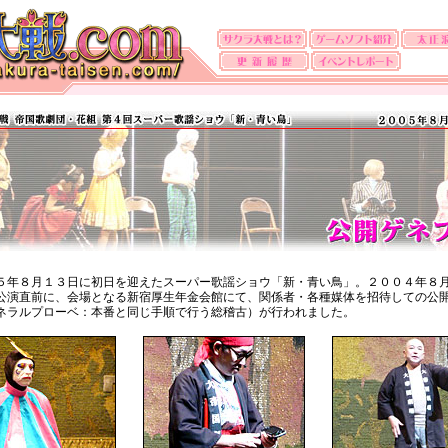
５年８月１３日に初日を迎えたスーパー歌謡ショウ「新・青い鳥」。２００４年８
公演直前に、会場となる新宿厚生年金会館にて、関係者・各種媒体を招待しての公
ネラルプローベ：本番と同じ手順で行う総稽古）が行われました。