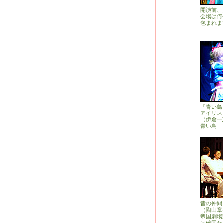
開演前、
会場は何
包まれま
「青い鳥
アイリス
（伊倉一
青い鳥」
昔の仲間
（陶山章
帝国劇場
は確固た