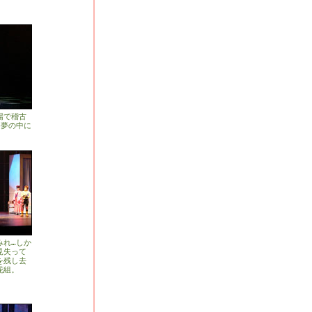
場で稽古
♪夢の中に
みれ…しか
見失って
を残し去
花組。