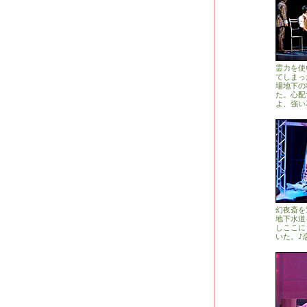
霊力を使
てしまっ
場地下の
た。心配
よ、強い
幻夜斎を
地下水道
しここに
いた。♪