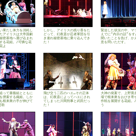
い果たし体力を消耗し
しかし、アイリスの残り香をた
緊迫した状況の中、マ
たアイリスは大帝国劇
どって、幻夜斎が忍者軍団を引
えでに“内示の話”をす
秘密基地へ運び込まれ
き連れ秘密基地に乗り込んでき
聞いたことを告げ、か
する花組。♪可憐な花
た！
意を問いただす。
花よ
追って薔薇組とともに
飛び交う二匹のハエ…その正体
大神の発案で、上野寛
を捜索する織姫。しか
は、幻夜斎によってハエにされ
場で根来衆をおびき寄
も根来衆の手が伸びて
てしまった川岡刑事と武田だっ
作戦を展開する花組。
恋歌
た！
う