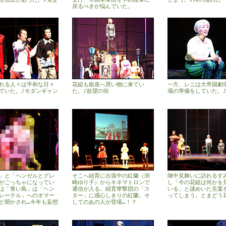
戻るべきか悩んでいた。
れる人々は平和な日々
花組も銀座へ買い物に来てい
一方、レニは大帝国劇
ていた。♪モダンギャン
た。♪欲望の街
場の準備をしていた。
」と「ヘンゼルとグレ
そこへ紐育に出張中の紅蘭（渕
陣中見舞いに訪れるす
がごっちゃになってい
崎ゆり子）からキネマトロンで
し「今の花組は何かを
は「青い鳥」は「ヘン
通信が入る。紐育華撃団の「ス
いる」と謎めいた言葉
レーテル」へのオマー
ター」に感心しきりの紅蘭。そ
ってしまう。とまどう
と聞かされ…今年も妄想
してのあの人が登場…！？