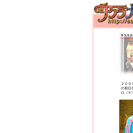
２００
の初日
ロ（ゲ