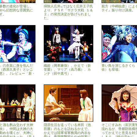
多数の道化が登場し、
掃除人広井…ではなく広井王子氏
親方（中嶋聡彦）によ
やら幻想的な雰囲気に
より、ＰＳＰ「サクラ大戦 １＆
テイ』振り付け講座。
す。
２」の発売決定が告げられまし
た。
」の衣装に身を包んだ
織姫（岡本麻弥）、かえで（折
青い鳥を演じるさくら
（西原久美子）とレニ
笠愛）、マリア（高乃麗）、カ
佐）も登場。
恵）。♪レビュー「新・
ンナ（田中真弓）。
と酒を酌み交わす大神
隠居生活を送っている米田（池
そこにすみれ（富沢美
央）。仲間は大神の大
田勝）のもとを訪ねるかえで。
現れるが、帝都防衛構
勤めを嘆くが、大神に
かえでは陸軍省軍務局の内示を
ってかえでと意見を対
る信念があった。♪見よ
受け、帝国華撃団をやめ陸軍に
しまう。♪時の流れに