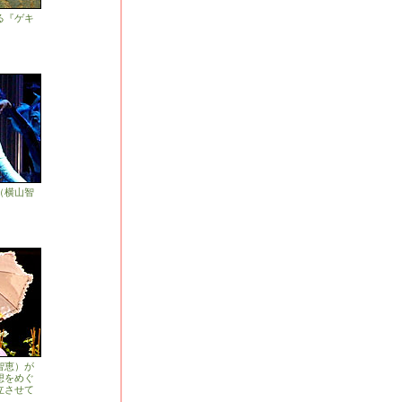
る『ゲキ
（横山智
智恵）が
想をめぐ
立させて