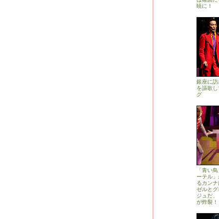
暁に！
銀座に訪
を謳歌し
グ
「青い鳥
ーテル」
るカンナ
ゼルとグ
ジュだ、
が炸裂！