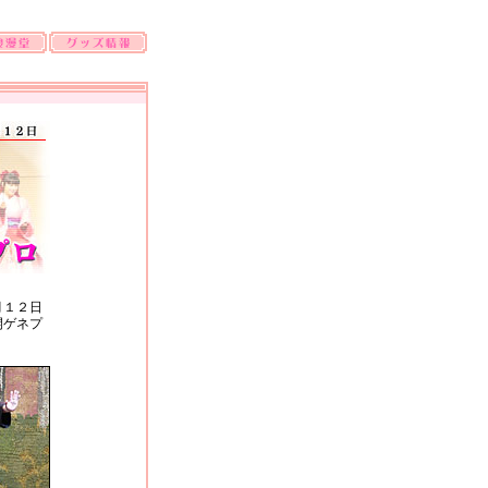
月１２日
開ゲネプ