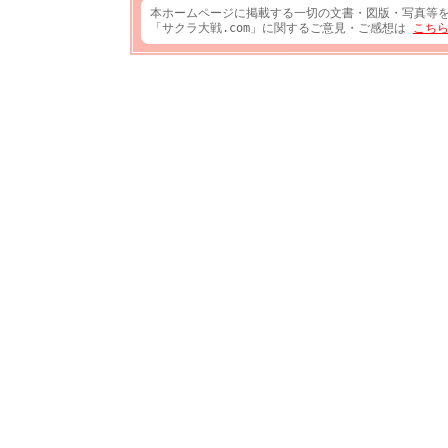
本ホームページに掲載する一切の文書・図版・写真等
「サクラ大戦.com」に関するご意見・ご感想は
こち