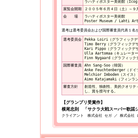
ラハティポスター美術館（Icog
展覧会開期
２００５年６月４日（土）～９
会 場
ラハティポスター美術館
Poster Museum / Lahti Ar
選考は選考委員会および国際審査員代表１名
選考委員会
Pekka Loiri（グラフィッ
Timo Berry（グラフィック
Kari Pippo（グラフィック
Ulla Aartomaa（キュレータ
Finn Nygaard（グラフィッ
国際審査員
Ahn Sang-Soo（韓国）
Anke Feuchtenberger（ド
Melchior Imboden（スイス）
Aimo Katajamaki（フィン
審査方針
創造性、独創性、美的クオリテ
し、賞を授与する。
【グランプリ受賞作】
横尾忠則 「サクラ大戦スーパー歌謡ショウ
クライアント 株式会社 セガ ／ 株式会社