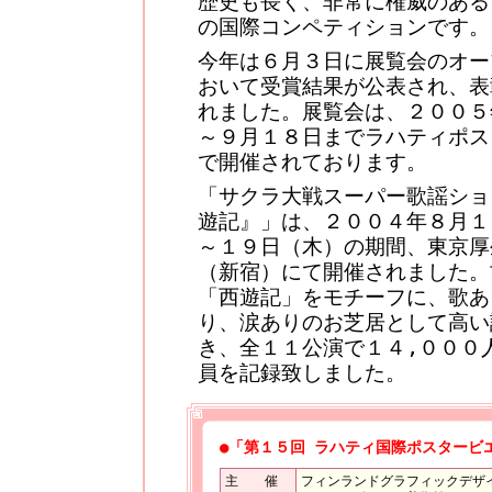
歴史も長く、非常に権威のある
の国際コンペティションです。
今年は６月３日に展覧会のオー
おいて受賞結果が公表され、表
れました。展覧会は、２００５
～９月１８日までラハティポス
で開催されております。
「サクラ大戦スーパー歌謡ショ
遊記』」は、２００４年８月１
～１９日（木）の期間、東京厚
（新宿）にて開催されました。
「西遊記」をモチーフに、歌あ
り、涙ありのお芝居として高い
き、全１１公演で１４,０００
員を記録致しました。
●「第１５回 ラハティ国際ポスタービ
主 催
フィンランドグラフィックデザイン