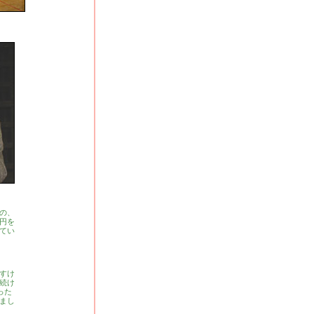
の、
円を
てい
すけ
続け
った
まし