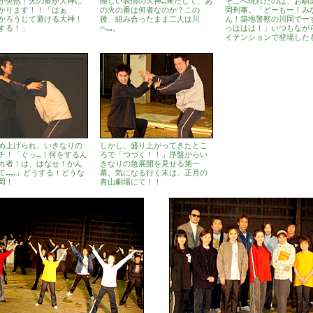
が突然！火の番が大神に
険しい表情の大神…果たして、あ
そこへ現れたのは、お馴
かります！！「はぁ
の火の番は何者なのか？この
岡刑事。「どーもー！み
かろうじて避ける大神！
後、組み合ったまま二人は川
ん！築地警察の川岡でー
する！」
へ…。
っははは！」いつもなが
イテンションで登場した
め上げられ、いきなりの
しかし、盛り上がってきたとこ
チ！「ぐっ…！何をするん
ろで「つづく！！」序盤からい
カ者！は、はなせ！かん
きなりの急展開を見せる第一
て……」どうする！どうな
幕。気になる行く末は、正月の
岡！
青山劇場にて！！