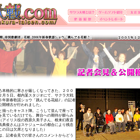
ろ本格的に寒さが厳しくなってきた、２００
２月５日。都内某スタジオにて、サクラ大戦
６年新春歌謡ショウ「跳んでる花組♪」の記者
公開稽古が行われました。
と揃ったキャスト陣。こうして並んで座って
を見ているだけでも、舞台への期待が膨らみ
（アイリス役の西原久美子さん、根来幻夜斎
島典俊さんはスケジュールの都合により残念
この日は欠席となりました）
は、記者会見での皆さんのコメントからどう