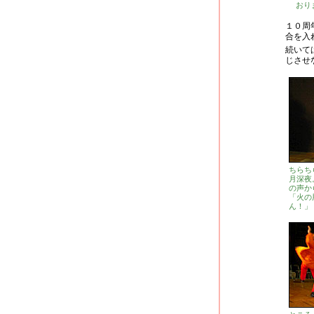
おり
１０周
合を入
続いて
じさせ
ちらち
月深夜
の声か
「火の
ん！」