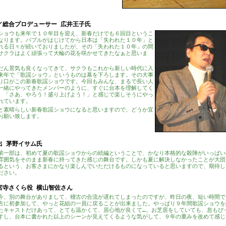
／総合プロデューサー 広井王子氏
ショウも来年で１０年目を迎え、新春だけでも６回目というこ
なります。バブルがはじけてから日本は「失われた１０年」と
れる日々が続いておりましたが、その「失われた１０年」の間
サクラはよく頑張って大輪の花を咲かせてきたなぁと思いま
だん景気も良くなってきて、サクラもこれから新しい時代に入
来年で「歌謡ショウ」というものは幕を下ろします。その大事
り口がこの新春歌謡ショウです。今回もみんな、まるで長い人
一緒にやってきたメンバーのように、すぐに台本を理解してく
、「さあ、やろう！盛り上げよう！」と感じで楽しそうにやっ
れています。
と素晴らしい新春歌謡ショウになると思いますので、どうか宜
お願い致します。
出 茅野イサム氏
第一部は、初めて夏の歌謡ショウからの続編ということで、かなり本格的な殺陣がいっぱい
雰囲気をそのまま新春に持ってきた感じの舞台です。しかも夏に解決しなかったことが大団
るという、お客さまにかなり楽しんでいただけるものになっていると思いますので、期待し
ださい。
宮寺さくら役 横山智佐さん
今、別の舞台がありまして、稽古の合流が遅れてしまったのですが、昨日の夜、短い時間で
古に初参加して、やっと花組の一員に戻ることが出来ました。やっぱり９年間歌謡ショウを
たキャストだけあって、とても温かくて、居心地が良くて…。お芝居をしていても、息もぴ
すし、台本に書かれた以上のシーンが見えてくるような気がして、９年の重みを改めて感じ