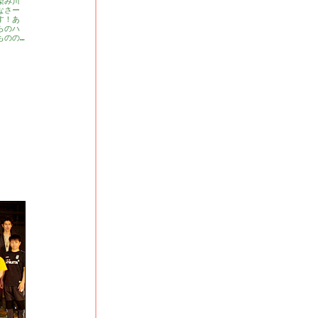
染み川
なさー
す！あ
らのハ
ものの…