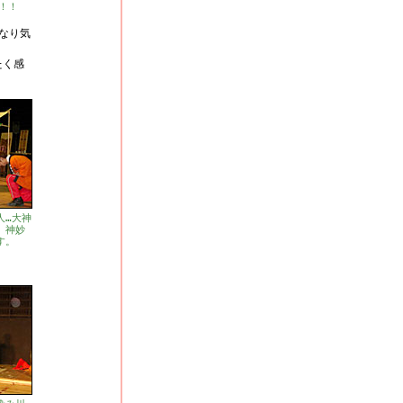
！！
なり気
たく感
人…大神
、神妙
す。