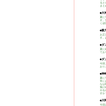
ると
まと
●大
夏に
す。
く頑
●親
お正
す。
●ダ
夏に
てお
●ダ
今回
おり
●神
夏に
常に
なは
無け
やる
すか
●川
今回