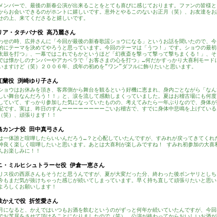
メンバーで、最後の新春公演が出来ることをとても喜びに感じております。ファンの皆様と
からお会いできるのがホントに嬉しいです。意外とやるこのないお正月（笑）、お友達をお
せの上、来てくださると嬉しいです。
リア・タチバナ役 高乃麗さん
わせの時、広井さんに「今回が最後の新春歌謡ショウになる」というお話を聞いたので、今
的にテーマを決めてやろうと思っています。今回のテーマは「うつ！」です。ショウの最初
太鼓を打つ」、一幕ではこれでもかというほど「幻夜斎を撃って撃って撃ちまくる！」、そ
では懐かしのナンバーやアカペラで「お客さまの心を打つ」…何だかすっかり大喜利モード
いますけど（笑）２００６年、戌年の初めを“ワン”ダフルに飾りたいと思います。
紅蘭役 渕崎ゆり子さん
ショウはお休みを頂き、客席側から舞台を観るという好機に恵まれ、身内ごとながら「なん
しい舞台なんだろう！！」と、涙を流して感動しまくっていました。夏はお稽古場にも何度
していて、すっかり参加した気になっていたものの、考えてみたら一年ぶりなので、身体が
配です。実は、昨日のすんーーーーーーーーごいお稽古で、すでに身体中悲鳴を上げている
（笑）、頑張ります！！
島カンナ役 田中真弓さん
は一体誰と喧嘩したらいいんだろう…？と心配していたんですが、すみれが戻ってきてくれ
仲良く楽しく喧嘩したいと思います。あとは大喜利が楽しみですね！ すみれ初参加の大喜
んお楽しみに！！
ニ・ミルヒシュトラーセ役 伊倉一恵さん
リス役の西原さんもそうだと思うんですが、夏が大変だった分、終わった後ボンヤリとしち
今もまだ気が抜けちゃった感じが続いてしまっています。早く持ち直して頑張りたいと思い
よろしくお願いします！
枝かえで役 折笠愛さん
月になると、かえではいつもお酒を飲むというのがずっと何年か続いていたんですが、今回
でお芝居をさせて頂けることになりましたので（笑）、公演が終わってからおいしいお酒が