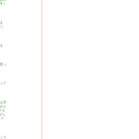
手く
ま
楽し
ま
思っ
って
は非
みん
スも
が…
んで
って