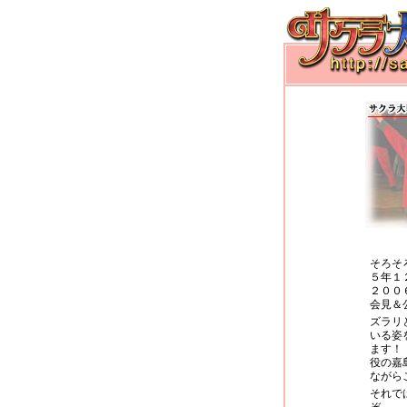
そろそ
５年１
２００
会見＆
ズラリ
いる姿
ます！
役の嘉
ながら
それで