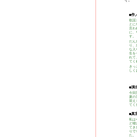
ぞ。
●作
歌謡
とに
言わ
に、
す。
だん
り、
な入
生を
れて
てく
きっ
しく
●演
今回
夏の
迎え
てく
●真
私は
ど稽
てき
りで
た。