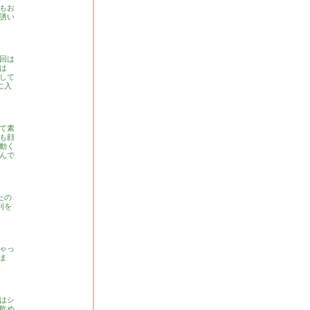
もお
誘い
回は
は
して
に入
て素
も顔
動く
んで
たの
利を
ゃっ
ま
はシ
飲め