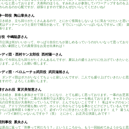
いいなと思っております。大喜利のほうも、すみれさんが参加してパワーアップするのを上
められるのか心配ですが、頑張りますので皆さんぜひいらしてくださいね♪
神一郎役 陶山章央さん
引き続き、立ち回りがたくさんあるので、とにかく怪我をしないように気をつけたいと思い
実はディナーショウと並行で稽古があって、すでにいっぱいいっぱいなんですが…（笑） 
張ります。
方役 中嶋聡彦さん
月公演は何がいいかって、やっぱり自分たちが楽しめるっていうのがいいなって思っており
お笑い劇団としての真骨頂をお見せ出来れば！
ンディ団・西村ヤン太郎役 西村陽一さん
続いて今回も立ち回りがたくさんあるんですが、夏以上の盛り上がりに仕上げていきたいと
ります。よろしくお願い致します。
ンディ団・ベロムーチョ武田役 武田滋裕さん
、ダンディ団はボスがいなくてちょっと寂しいんですが、二人でも盛り上げていきたいと思
ますので、よろしくお願いします。
崎すみれ役 富沢美智恵さん
引き続き、新春も参加させて頂くことになり、とても嬉しく思っております。一幕のお芝居
おもしろいんですが、二幕の大喜利では大変なプレッシャーを抱えております。キャストの
私の日常生活が大喜利だっていうんですが、とんでもないことです！！ 私はギャグのセン
れば、アドリブの才能も無いので、ホントに今からどうなる事かとビクビクしているんです
からには座布団１０枚ゲットして、必ずハワイに行きたいと思っております！ え？ 違う
？ ハワイ旅行じゃないんですか？（笑） とにかく、お正月公演楽しみです！
岡刑事役 累央さん
は原点に返って「刑事って何だろう？」というところから、もう一回始めてみようかなと思