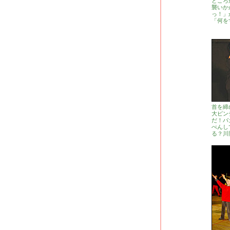
ところ
襲いか
っ！」
「何を
首を締
大ピン
だ！バ
べんし
る？川