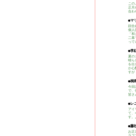
この
正月
合わ
●マ
顔合
個人
「和
二幕
って
●李
夏の
晴ら
を出
か心
すが
●桐
今回
で、
皆さ
●レ
アイ
て、
す。
●藤
お正
ラフ