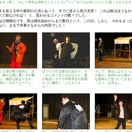
ます（笑）。そして来年は戌年ということで…“ワン”ダフルな年にしたいと思っております
年を迎える年の最初の公演とあって、すでに皆さん気力充実！ これは観るほうもか
れて観なければ！ と、思わせるコメントの数々でした。
は公開稽古です。実は稽古始めからまだ数日という、この日。しかし、それをまっ
ない、まるで本番さながらの内容でした！
らと雪が降り始めた、正
ぽつりと灯る屋台のあかり。そ
そして、屋台にはもう一
。静かな闇に響く火の番
こから出てきたのはなんと、夏
の姿が。先程の火の番が
ら、物語は始まります。
の歌謡ショウで半死半生の容態
な面持ちで近づいてきま
用心！火のーよーーじ
だった優作！「ごちそうさ
「少々、お耳を…」
ん！」