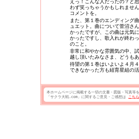
えっ！こんな人だったの？と
わず笑っちゃうかもしれませ
コメントを。
また、第１巻のエンディング
ュエット。曲について菅沼さ
かったですが、この曲は元気
かったですし、歌入れが終わ
のこと。
非常に和やかな雰囲気の中、
越し頂いたみなさま、どうも
待望の第１巻はいよいよ４月
できなかった方も紐育星組の
本ホームページに掲載する一切の文書・図版・写真等
「サクラ大戦.com」に関するご意見・ご感想は
こち