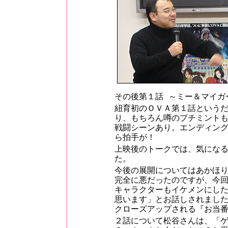
その後第１話 ～ミー＆マイガ
紐育初のＯＶＡ第１話という
り、もちろん噂のプチミント
戦闘シーンあり。エンディン
ら拍手が！
上映後のトークでは、気にな
た。
今後の展開についてはあかほ
完全に悪だったのですが、今
キャラクターもイケメンにし
思います」とお話しされまし
クローズアップされる『お当
２話について松谷さんは、「ゲ