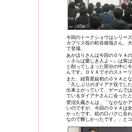
今回のトークショウはシリー
カプリス役の松谷彼哉さん、
て登場。
あかほりさんは今回のＯＶＡ
～さらば愛しき人よ～』は実
と削ってしまった部分の中に
んです。ＯＶＡでそのストー
また、紐育星組初のＯＶＡと
「久しぶりのダイアナ役でし
出来上がっていて、ゲームで
ているダイアナさんに会った
菅沼久義さんは、「なかなか
いのですが、今回のＯＶＡは
かったです。絵の口パクに合
なので難しかったです。」と