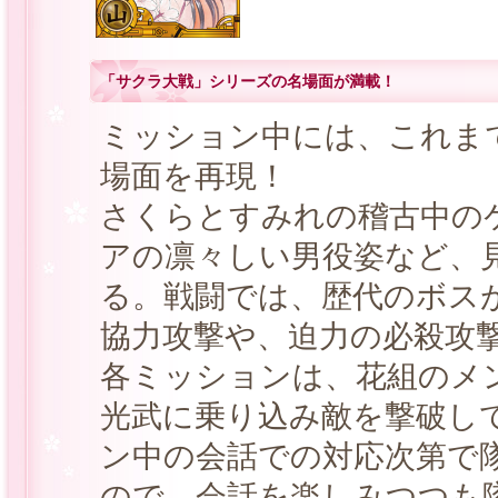
「サクラ大戦」シリーズの名場面が満載！
ミッション中には、これま
場面を再現！
さくらとすみれの稽古中の
アの凛々しい男役姿など、
る。戦闘では、歴代のボス
協力攻撃や、迫力の必殺攻
各ミッションは、花組のメ
光武に乗り込み敵を撃破し
ン中の会話での対応次第で
ので、会話を楽しみつつも