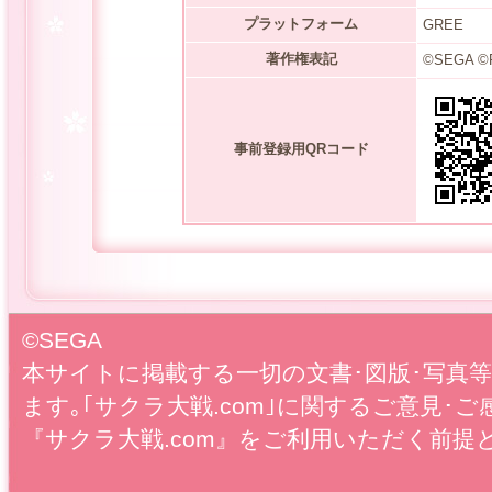
プラットフォーム
GREE
著作権表記
©SEGA ©
事前登録用QRコード
©SEGA
本サイトに掲載する一切の文書･図版･写真
ます｡｢サクラ大戦.com｣に関するご意見･ご
『サクラ大戦.com』をご利用いただく前提