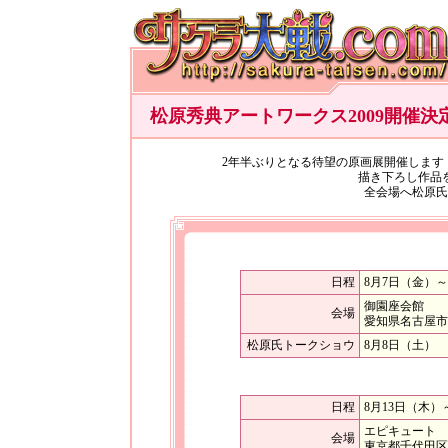
松原秀典アートワークス2009開催決
2年半ぶりとなる待望の原画展開催します
描き下ろし作品
全会場へ松原氏
日程
8月7日（金）
御園座会館
会場
愛知県名古屋市中
松原氏トークショウ
8月8日（土） 
日程
8月13日（木）
エピキュート
会場
東京都千代田区外