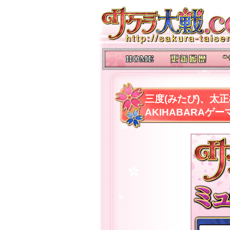
三度(みたび)、太
AKIHABARA