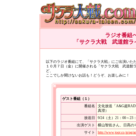
ラジオ番組
「サクラ大戦 武道館ラ
以下のラジオ番組にて、「サクラ大戦」にご出演いた
１０月７日（金）に開催される「サクラ大戦 武道館ラ
ど、
ここでしか聞けないお話も！どうぞ、お楽しみに！
ゲスト番組（１）
番組名
文化放送「A&G超RA
真澄）
放送日
9/24（土）21：00～
出演ゲスト
横山智佐さん、日髙の
サイト
http://www.joqr.co.jp/ag/a