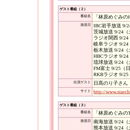
ゲスト番組（２）
番組名
「林原めぐみのHeart
放送日
IBC岩手放送 9
茨城放送 9/24
ラジオ関西 9/24
岐阜ラジオ 9/
栃木放送 9/2
HBCラジオ 9/
琉球放送 9/2
FM富士 9/2
RKBラジオ 9/2
出演ゲスト
日髙のり子さん
サイト
http://www.starchi
ゲスト番組（３）
番組名
「林原めぐみのToky
放送日
南海放送 9/2
熊本放送 9/2