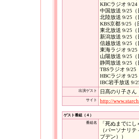
KBCラジオ 9/2
中国放送 9/2
北陸放送 9/2
KBS京都 9/25（
東北放送 9/2
新潟放送 9/2
信越放送 9/25（
東海ラジオ 9/
山陽放送 9/2
静岡放送 9/25（
TBSラジオ 9/
HBCラジオ 9/2
IBC岩手放送 9/
出演ゲスト
日髙のり子さん
サイト
http://www.starchi
ゲスト番組（４）
番組名
「死ぬまでにし
（パーソナリテ
ブデン））