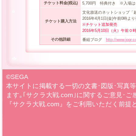
チケット料金(税込)
5,700円 特典付き ※入
文化放送のネットショップ「超
2016年4月1日(金)午前0時よ
チケット購入方法
※チケット追加発売
2016年5月10日（火）午前０
その他詳細
番組ブログ
http://www.joqr.c
©SEGA
本サイトに掲載する一切の文書･図版･写真
ます｡｢サクラ大戦.com｣に関するご意見･ご
『サクラ大戦.com』をご利用いただく前提