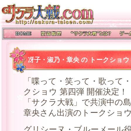
冴子・淑乃・章央 の トークショウ
「喋って・笑って・歌って
クショウ 第四弾 開催決定！
「サクラ大戦」で共演中の
章央さん出演のトークショ
グリシーヌ・ブルーメール