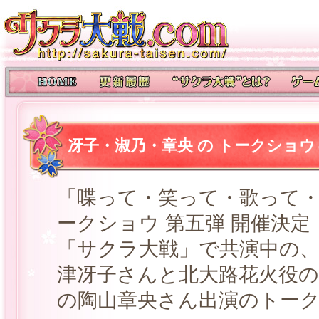
冴子・淑乃・章央 の トークショウ
「喋って・笑って・歌って
ークショウ 第五弾 開催決定
「サクラ大戦」で共演中の
津冴子さんと北大路花火役の
の陶山章央さん出演のトー