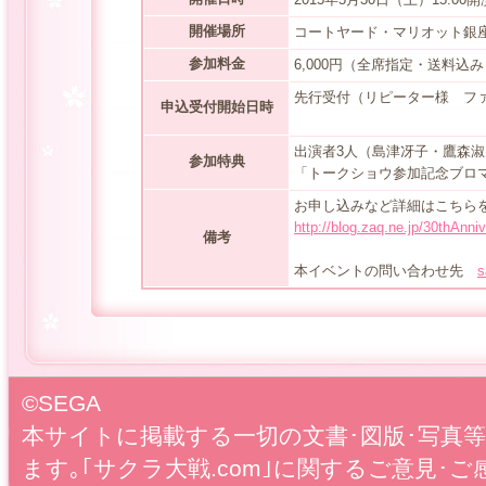
開催場所
コートヤード・マリオット銀座
参加料金
6,000円（全席指定・送料込み
先行受付（リピーター様 ファンク
申込受付開始日時
一般受付:2015
出演者3人（島津冴子・鷹森
参加特典
「トークショウ参加記念ブロ
お申し込みなど詳細はこちら
http://blog.zaq.ne.jp/30thAnni
備考
本イベントの問い合わせ先
s
©SEGA
本サイトに掲載する一切の文書･図版･写真
ます｡｢サクラ大戦.com｣に関するご意見･ご