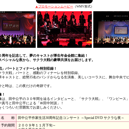
▲プロモーションムービー
（WMV形式）
０周年を記念して、夢のキャストが厚生年金会館に集結！
スペシャルな夜から、サクラ大戦の豪華共演をお届けします。
戦」パートとフィナーレを特別収録！
クラ大戦」パートと、感動のフィナーレを特別収録。
華キャストと、総勢35名のバンドからなる生演奏、美しいコーラスに、舞台中央で
ひと時は、この夜だけの奇跡です。
像！
像は、田中公平の３０年間を辿るインタビューと、「サクラ大戦」、「ワンピース
中真弓と田中公平による「Ｗ田中対談」！
をくつろいだ雰囲気でお楽しみください。
名 称
田中公平作家生活30周年記念コンサート ～Special DVD サクラな夜～
予約期間
２００９年１１月下旬～