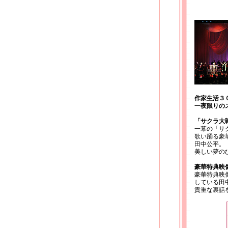
作家生活３
一夜限りの
「サクラ大
一幕の「サ
歌い踊る豪
田中公平。
美しい夢の
豪華特典映
豪華特典映
している田
貴重な裏話