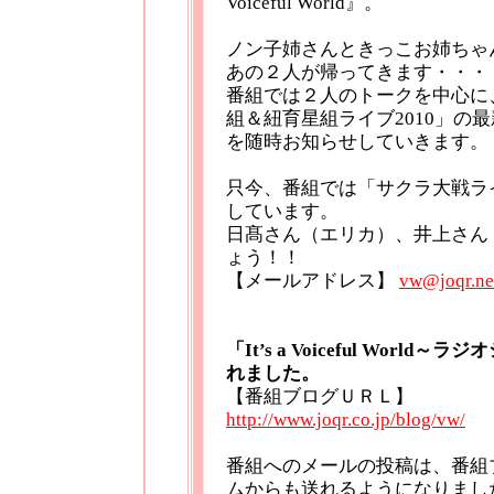
Voiceful World』。
ノン子姉さんときっこお姉ちゃ
あの２人が帰ってきます・・・
番組では２人のトークを中心に
組＆紐育星組ライブ2010」の
を随時お知らせしていきます。
只今、番組では「サクラ大戦ラ
しています。
日髙さん（エリカ）、井上さん
ょう！！
【メールアドレス】
vw@joqr.ne
「It’s a Voiceful Wo
れました。
【番組ブログＵＲＬ】
http://www.joqr.co.jp/blog/vw/
番組へのメールの投稿は、番組
ムからも送れるようになりまし