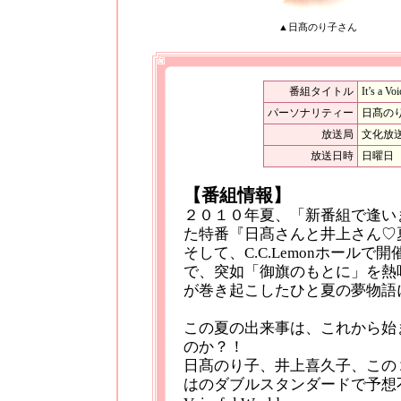
▲日髙のり子さん
番組タイトル
It’s 
パーソナリティー
日髙の
放送局
文化放
放送日時
日曜日 
【番組情報】
２０１０年夏、「新番組で逢い
た特番『日髙さんと井上さん♡
そして、C.C.Lemonホールで
で、突如「御旗のもとに」を熱
が巻き起こしたひと夏の夢物語
この夏の出来事は、これから始
のか？！
日髙のり子、井上喜久子、この
はのダブルスタンダードで予想不能