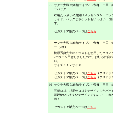
８
サクラ大戦 武道館ライブ2 ～帝都・巴里
ーバック
収納たっぷりの肩掛けメッセンジャーバッ
サイド、バックとポケットもいっぱい！ 通
す。
セガストア販売ページは
こちら
９
サクラ大戦 武道館ライブ2 ～帝都・巴里
ー（2種）
松原秀典先生のイラストを使用したクリア
2パターン用意しましたので、お好みに合
い。
サイズ：Ａ２サイズ
セガストア販売ページは
こちら
（クリアポ
セガストア販売ページは
こちら
（クリアポ
10
サクラ大戦 武道館ライブ2 ～帝都・巴里・
三都ロゴ、15周年ロゴをデザインしたパー
普段使いしやすいデザインですので、これ
着！
セガストア販売ページは
こちら