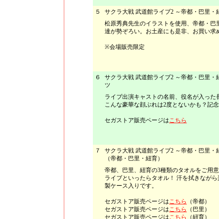
５
サクラ大戦 武道館ライブ2 ～帝都・巴里・
松原秀典先生のイラストを使用、帝都・巴
達が勢ぞろい。お土産にも是非、お買い求
※会場販売限定
６
サクラ大戦 武道館ライブ2 ～帝都・巴里
ツ
ライブ出演キャストの名前、役名が入った
こんな豪華な顔ぶれは2度とないかも？記
セガストア販売ページは
こちら
７
サクラ大戦 武道館ライブ2 ～帝都・巴里
（帝都・巴里・紐育）
帝都、巴里、紐育の3種類のタオルをご用
ライブといったらタオル！ 汗を拭きながら
製ケース入りです。
セガストア販売ページは
こちら
（帝都）
セガストア販売ページは
こちら
（巴里）
セガストア販売ページは
こちら
（紐育）