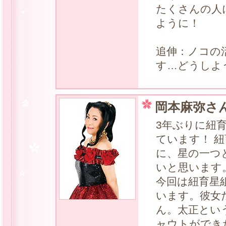
たくさんの人
ように！
追伸：ノコの
す…どうしよ
岡本麻弥さん
3年ぶりに紐
ています！ 
に、星の一つ
いと思います
今回は紐育星
います。彼女
ん。太正とい
ャウトができ