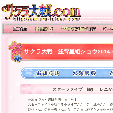
サクラ大戦 紐育星組ショウ2014
スターファイブ、織姫、レニか
公演まであと10日を切りました！
スターファイブを演じる小林沙苗さん、皆川純子さん、齋
麻弥さん、伊倉一恵さんから、皆さまに宛てたメッセージ