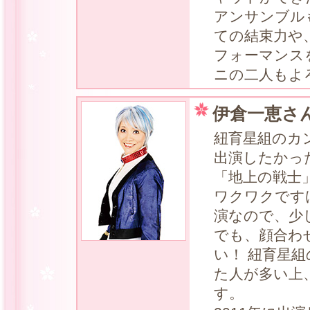
アンサンブル
ての結束力や
フォーマンス
ニの二人もよ
伊倉一恵さ
紐育星組のカ
出演したかっ
「地上の戦士
ワクワクです
演なので、少
でも、顔合わ
い！ 紐育星
た人が多い上
す。