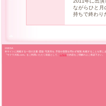
2011年に
ながらひと月
持ちで終わり
©SEGA
本サイトに掲載する一切の文書･図版･写真等を､手段や形態を問わず複製､転載することを禁じます
『サクラ大戦.com』をご利用いただく前提として、
こちら
の内容をご理解の上ご承諾下さい。