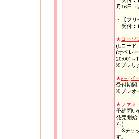
受付：10
月16日（
・【プリ
受付：10
★
ローソ
(Lコード：3
(オペレー
20:00)→T
※プレリク
★
e＋(イ
受付期間： 
※プレオ
★ファミ
予約問い合わ
発売開始：
ら）
※チケ
す。