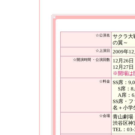
☆公演名
サクラ大
の翼～
☆上演日
2009年1
☆開演時間 ・公演回数
12月26
12月27
※開場は
☆料金
SS席：9,
S席：8,
A席：6,
SS席・フ
名＋小学
☆会場
青山劇場
渋谷区神宮
TEL：03-