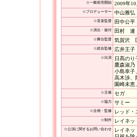
☆一般前売開始
2009年1
☆プロデューサー
中山雅弘
☆音楽監督
田中公平
☆演出・振付
田村 連
☆舞台監督
気賀沢 
☆総合監修
広井王子
☆出演
日髙のり
鷹森淑乃
小島幸子
高木渉、
園崎未恵
☆主催
セガ
☆協力
サミー
☆企画・監修
レッド・
☆制作
レイネッ
☆公演に関するお問い合わせ
レイネット T
日祝を除