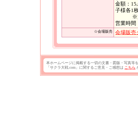
金額：15
子様各1
※大人：
営業時間
☆会場販売
会場販売
本ホームページに掲載する一切の文書・図版・写真等
「サクラ大戦.com」に関するご意見・ご感想は
こちら