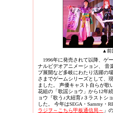
▲前
1996年に発売されて以降、ゲ
ナルビデオアニメーション、 音
プ展開など多岐にわたり活躍の場
さまでゲームシリーズとして、現
ました。 声優キャスト自らが歌
花組の「歌謡ショウ」から12年
ョウ『歌う♪大紐育♪３ラストシ
した。 今年はSEGA・Sammy・RE
ラジヲ～こちら甲板通信局～
」