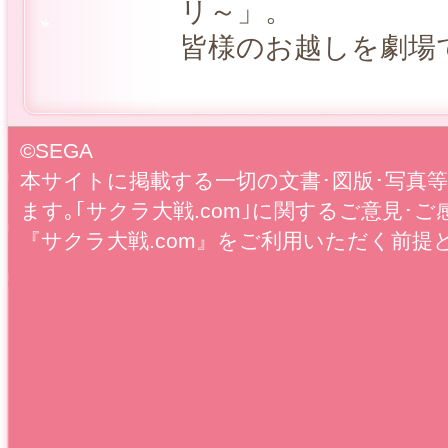
リ～」。
皆様のお越しを劇場
©SEGA
本サイトに掲載する一切の文書･図版･写真
ます｡｢サクラ大戦.com｣に関するご意見･ご
『サクラ大戦.com』をご利用いただく前提