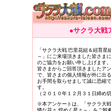
●サクラ大戦
「サクラ大戦 巴里花組＆紐育星
～」にご来場頂きました皆さま
のご協力をお願い申し上げます
皆さまからご回答頂きましたア
で、皆さまの個人情報が外に出
お手間を取らせまして誠に恐縮
す。
（２０１０年１２月３１日締め
※本アンケートは、「サクラ大戦
憐な花々 煌めく星々～」をご観