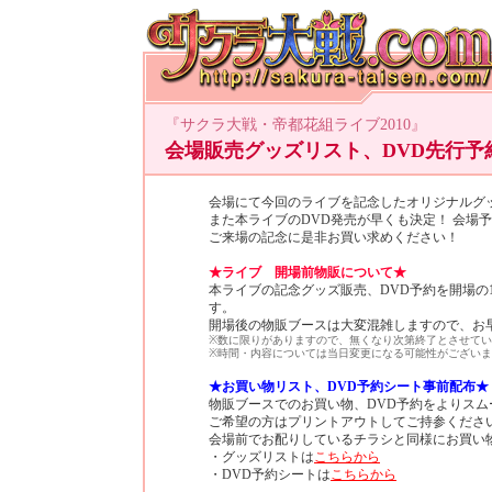
『サクラ大戦・帝都花組ライブ2010』
会場販売グッズリスト、DVD先行予
会場にて今回のライブを記念したオリジナルグ
また本ライブのDVD発売が早くも決定！ 会場
ご来場の記念に是非お買い求めください！
★ライブ 開場前物販について★
本ライブの記念グッズ販売、DVD予約を開場の
す。
開場後の物販ブースは大変混雑しますので、お
※数に限りがありますので、無くなり次第終了とさせて
※時間・内容については当日変更になる可能性がござい
★お買い物リスト、DVD予約シート事前配布★
物販ブースでのお買い物、DVD予約をよりス
ご希望の方はプリントアウトしてご持参くださ
会場前でお配りしているチラシと同様にお買い
・グッズリストは
こちらから
・DVD予約シートは
こちらから