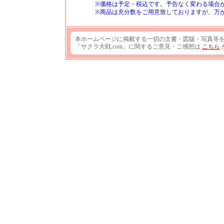
※
価格は予定・税込です。予告なく変わる場合
※
商品は充分数をご用意致しておりますが、万
本ホームページに掲載する一切の文書・図版・写真等
「サクラ大戦.com」に関するご意見・ご感想は
こちら