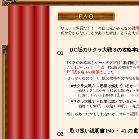
やぁ！Ｔ隊長だ！！ 今日は俺がみんなの質問
何か分からないことがあった者は、とりあえず
DC版のサクラ大戦３の攻略本は
Q1.
DC版の攻略本もゲームの内容は
“ほぼ同じ
だがしかしっ！ 今回、PS2版の攻略本
PS2版攻略本の情報はここだ！
せっかくなので、DC版の攻略本の情報も
■
サクラ大戦３ ～巴里は燃えているか～ 
価格：各1,300円 （税込1,365円） 
ISBN：4-7973-1584-9（上巻） 4-797
■
サクラ大戦３ ～巴里は燃えているか～ 
価格：1,200円 （税込1,260円） / 発売元 ：
他にもあったかもしれないが、オレの記憶
取り扱い説明書 P40 ・ 41 
Q2.