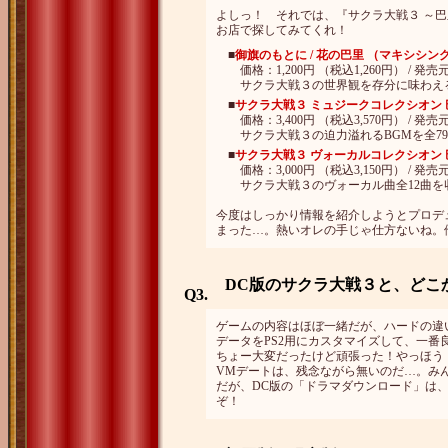
よしっ！ それでは、『サクラ大戦３ ～巴
お店で探してみてくれ！
■
御旗のもとに / 花の巴里 （マキシシン
価格：1,200円 （税込1,260円） / 発売元：エ
サクラ大戦３の世界観を存分に味わえる
■
サクラ大戦３ ミュジークコレクシオン
価格：3,400円 （税込3,570円） / 発売元：エ
サクラ大戦３の迫力溢れるBGMを全79
■
サクラ大戦３ ヴォーカルコレクシオン
価格：3,000円 （税込3,150円） / 発売元：エ
サクラ大戦３のヴォーカル曲全12曲を
今度はしっかり情報を紹介しようとプロデ
まった…。熱いオレの手じゃ仕方ないね。
DC版のサクラ大戦３と、どこ
Q3.
ゲームの内容はほぼ一緒だが、ハードの違
データをPS2用にカスタマイズして、一番
ちょー大変だったけど頑張った！やっほう
VMデートは、残念ながら無いのだ…。み
だが、DC版の「ドラマダウンロード」は
ぞ！