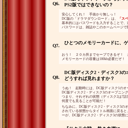
Q6.
PS2版ではできないの？
安心してくれ！ 手抜かり無しっ！
DC版の「ドラマダウンロード」は、
「ス
基本的にはパスワードを入力することで、
パスワードは、雑誌やこのホームページで
ひとつのメモリーカードに、ゲ
Q7.
おう！ ２０カ所までセーブできるぞ！ 
メモリーカードの容量は180kb必要だぞ！
DC版ディスク2・ディスク3
Q8.
どうすれば見れますか？
うぬ！ 起動時には、DC版ディスク1の
DC版ディスク2・ディスク3のオープニン
つまり、それぞれの状態（ディスク2は7話
何度でも見ることが可能だ！
ちなみに、DC版ディスク2・ディスク3の
されている状態からタイトル画面に戻ると
ーが、DC版ディスク2・ディスク3の状態