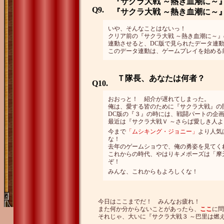
『サクラ大戦 ～熱き血潮に～
Q9.
『サクラ大戦 ～熱き血潮に～
いや、そんなことはないっ！
クリア前の『サクラ大戦 ～熱き血潮に～
連動させると、DC版で見られたデータ連
このデータ連動は、ゲームプレイを始める
Ｔ隊長、あなたは何者？
Q10.
おおっと！ 紹介が遅れてしまった。
俺は、愛する皆のために『サクラ大戦』の
DC版の『３』の時には、戦闘パートの企
最近は『サクラ大戦Ｖ ～さらば愛しき人
今まで
「ムシキング・ジョニー」
より人気
な！
去年のゲームショウで、俺の勇姿を見てく
これからの時代、やはりキメポーズは「摩
ぞ！
みんな、これからもよろしくな！
今日はここまでだ！ みんなお疲れ！
また何か分からないことがあったら、
ここ
に問
それじゃ、大いに『サクラ大戦３ ～巴里は燃