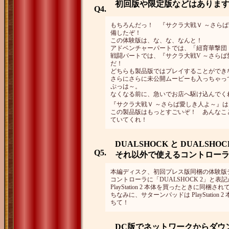
初回版や限定版などはありま
Q4.
もちろんだっ！ 『サクラ大戦Ｖ ～さら
備したぞ！
この体験版は、な、な、なんと！
アドベンチャーパートでは、「紐育華撃団
戦闘パートでは、『サクラ大戦V ～さら
だ！
どちらも製品版ではプレイすることができ
さらにさらに未公開ムービーも入っちゃ
ぷっは～。
なくなる前に、急いでお店へ駆け込んでく
『サクラ大戦Ｖ ～さらば愛しき人よ～』は
この製品版はもっとすごいぞ！ あんなこ
ていてくれ！
DUALSHOCK と DUALSH
Q5.
それ以外で使えるコントローラ
本編ディスク、初回プレス版同梱の体験版ディ
コントローラに「DUALSHOCK 2」と
PlayStation 2 本体を買ったときに
ちなみに、サターンパッドは PlayStati
ちて！
DC版でネットワークからダウ