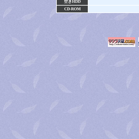
空きHDD
CD-ROM