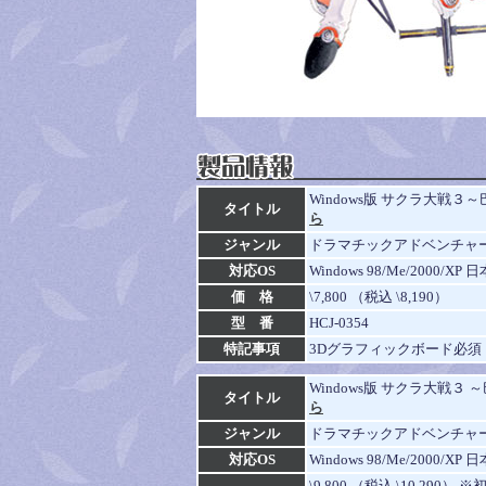
Windows版 サクラ大戦
タイトル
ら
ジャンル
ドラマチックアドベンチャ
対応OS
Windows 98/Me/2000/XP
価 格
\7,800 （税込 \8,190）
型 番
HCJ-0354
特記事項
3Dグラフィックボード必須
Windows版 サクラ大戦３
タイトル
ら
ジャンル
ドラマチックアドベンチャ
対応OS
Windows 98/Me/2000/XP
\9,800 （税込 \10,2