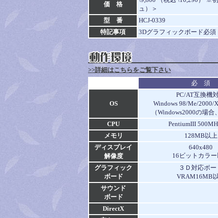
価 格
ュ）＞
型 番
HCJ-0339
特記事項
3Dグラフィックボード必須
>>詳細はこちらをご覧下さい
必 須
PC/AT互換機
OS
Windows 98/Me/200
（Windows2000の場
CPU
PentiumIII 500
メモリ
128MB以上
ディスプレイ
640x480
16ビットカラー
解像度
グラフィック
３Ｄ対応ボー
ボード
VRAM16MB
サウンド
ボード
DirectX