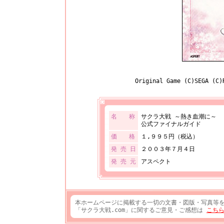
Original Game (C)SEGA 
名 称
サクラ大戦 ～熱き血潮に～
公式ファイナルガイド
価 格
１,９９５円（税込）
発 売 日
２００３年７月４日
発 売 元
アスペクト
本ホームページに掲載する一切の文書・図版・写真等
「サクラ大戦.com」に関するご意見・ご感想は
こち