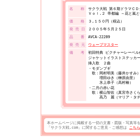
名 称
サクラ大戦 第６期ドラマＣＤ
Ｖｏｌ.２ 帝都編 ～花と嵐
価 格
３,１５０円（税込）
発 売 日
２００５年５月２５日
品 番
AVCA-22289
発 売 元
ウェーブマスター
備 考
初回特典 ピクチャーレーベル
ジャケットイラストステッカ
挿入歌 ２曲
・モダンブギ
歌：岡村明美（藤井かすみ
増田ゆき（榊原由里）
氷上恭子（高村椿）
・二月の赤い花
歌：横山智佐（真宮寺さく
高乃 麗（マリア・タチ
本ホームページに掲載する一切の文書・図版・写真等
「サクラ大戦.com」に関するご意見・ご感想は
こち