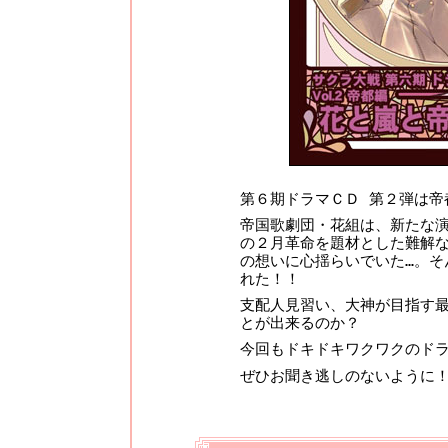
第６期ドラマＣＤ 第２弾は帝
帝国歌劇団・花組は、新たな
の２月革命を題材とした難解
の想いに心揺らいでいた…。そ
れた！！
支配人見習い、大神が目指す
とが出来るのか？
今回もドキドキワクワクのド
ぜひお聞き逃しのないように