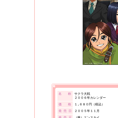
名 称
サクラ大戦
２００６年カレンダー
価 格
１,６８０円（税込）
発 売 日
２００５年１１月
発 売 元
（株）エンスカイ