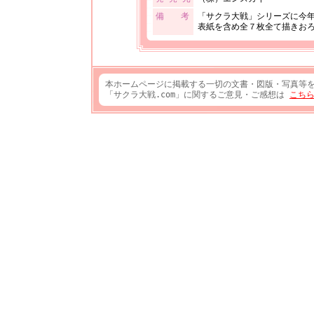
備 考
「サクラ大戦」シリーズに今
表紙を含め全７枚全て描きお
本ホームページに掲載する一切の文書・図版・写真等
「サクラ大戦.com」に関するご意見・ご感想は
こち