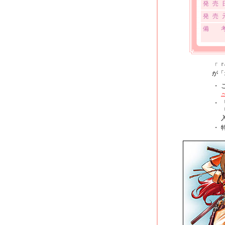
発 売 
発 売 
備 
「『
が「
・
・
・