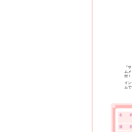
『サ
ムメ
付！
イン
ムで
名 
価 