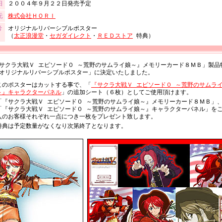
日
２００４年９月２２日発売予定
元
株式会社ＨＯＲＩ
考
オリジナルリバーシブルポスター
（
太正浪漫堂
・
セガダイレクト
・
ＲＥＤストア
特典）
サクラ大戦Ｖ エピソード０ ～荒野のサムライ娘～』メモリーカード８ＭＢ」製品
オリジナルリバーシブルポスター」に決定いたしました。
このポスターはカットする事で、「
『サクラ大戦Ｖ エピソード０ ～荒野のサムラ
～』キャラクターパネル
」の追加シート（６枚）としてご使用頂けます。
「『サクラ大戦Ｖ エピソード０ ～荒野のサムライ娘～』メモリーカード８ＭＢ」
「『サクラ大戦Ｖ エピソード０ ～荒野のサムライ娘～』キャラクターパネル」を
入のお客様それぞれ一点につき一枚をプレゼント致します。
特典は予定数量がなくなり次第終了となります。