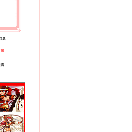
特典
イ娘
、
ご購