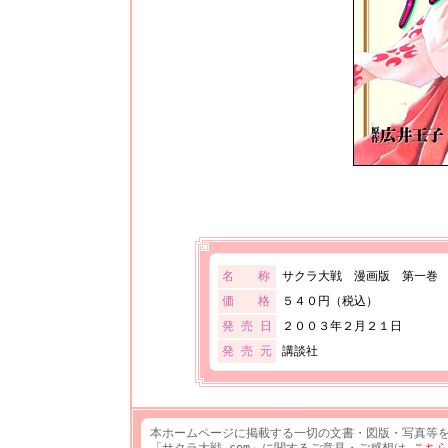
名 称
サクラ大戦 漫画版 第一巻
価 格
５４０円（税込）
発 売 日
２００３年２月２１日
発 売 元
講談社
本ホームページに掲載する一切の文書・図版・写真等