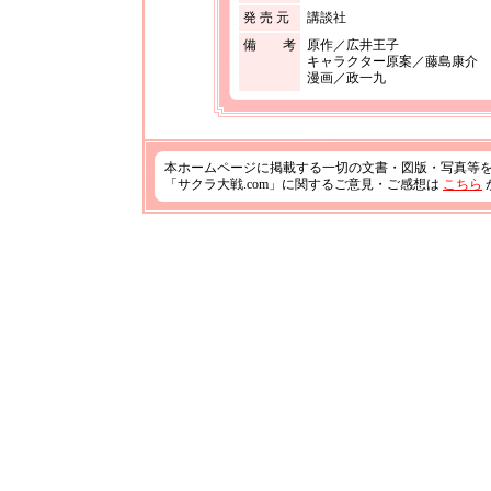
発 売 元
講談社
備 考
原作／広井王子
キャラクター原案／藤島康介
漫画／政一九
本ホームページに掲載する一切の文書・図版・写真等
「サクラ大戦.com」に関するご意見・ご感想は
こちら