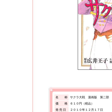
名 称
サクラ大戦 漫画版 第二部 
価 格
６１０円（税込）
発 売 日
２０１０年１２月１７日