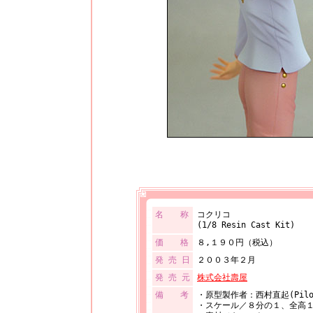
名 称
コクリコ
(1/8 Resin Cast Kit)
価 格
８,１９０円（税込）
発 売 日
２００３年２月
発 売 元
株式会社壽屋
備 考
・原型製作者：西村直起(Pilo
・スケール／８分の１、全高１