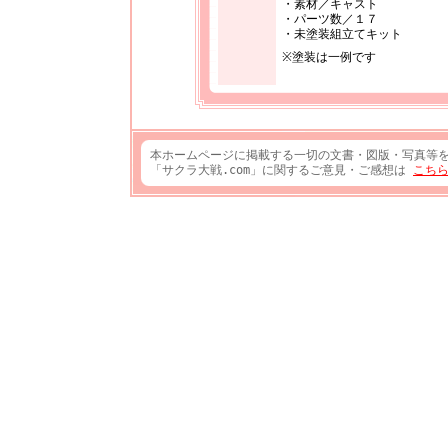
・素材／キャスト
・パーツ数／１７
・未塗装組立てキット
※塗装は一例です
本ホームページに掲載する一切の文書・図版・写真等
「サクラ大戦.com」に関するご意見・ご感想は
こち