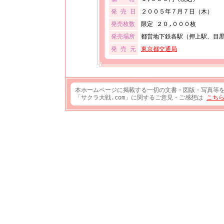
発 売 日
２００５年７月７日（木）
発売枚数
限定 ２０,０００枚
発売場所
都営地下鉄各駅（押上駅、目
発 売 元
東京都交通局
本ホームページに掲載する一切の文書・図版・写真等
「サクラ大戦.com」に関するご意見・ご感想は
こち