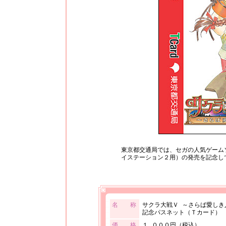
東京都交通局では、セガの人気ゲーム
イステーション２用）の発売を記念し
名 称
サクラ大戦Ｖ ～さらば愛しき
記念パスネット（Ｔカード）
価 格
１,０００円（税込）