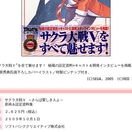
クラ大戦Ｖ”を全て魅せます！ 秘蔵の設定資料+キャスト＆開発インタビューを掲載
原秀典氏描下ろしカバーイラスト／特製ピンナップ付き。
(C)SEGA, 2005 (C)RED 
称
サクラ大戦Ｖ ～さらば愛しき人よ～
原画＆設定資料集
格
２,６２５円（税込）
日
２００５年１０月１日
元
ソフトバンククリエイティブ株式会社