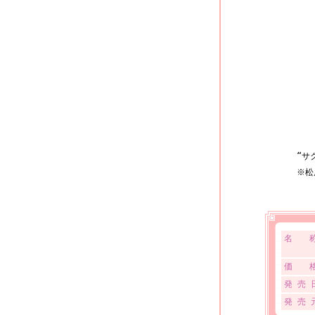
“サ
※松
名 
価 
発 売 
発 売 