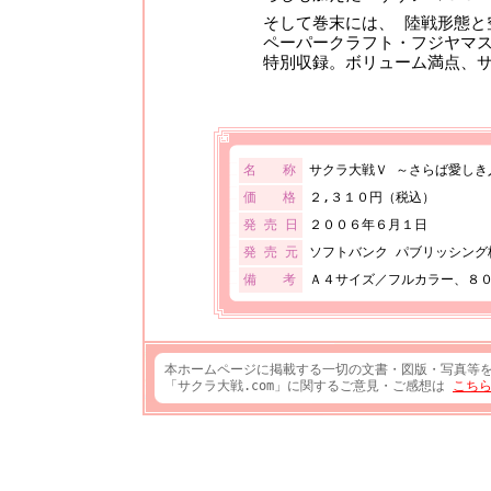
そして巻末には、 陸戦形態と
ペーパークラフト・フジヤマ
特別収録。ボリューム満点、
名 称
サクラ大戦Ｖ ～さらば愛しき
価 格
２,３１０円（税込）
発 売 日
２００６年６月１日
発 売 元
ソフトバンク パブリッシング
備 考
Ａ４サイズ／フルカラー、８
本ホームページに掲載する一切の文書・図版・写真等
「サクラ大戦.com」に関するご意見・ご感想は
こち