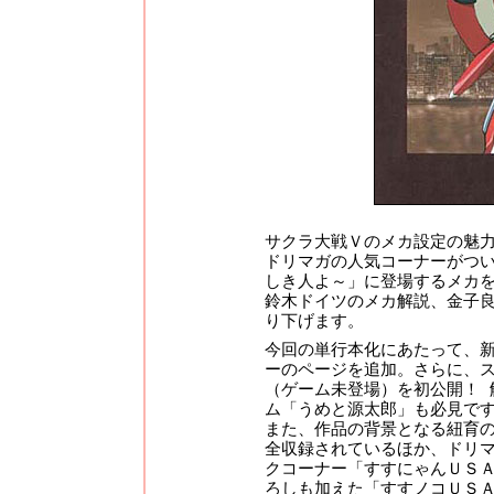
サクラ大戦Ｖのメカ設定の魅
ドリマガの人気コーナーがつい
しき人よ～」に登場するメカ
鈴木ドイツのメカ解説、金子
り下げます。
今回の単行本化にあたって、
ーのページを追加。さらに、
（ゲーム未登場）を初公開！ 
ム「うめと源太郎」も必見で
また、作品の背景となる紐育
全収録されているほか、ドリ
クコーナー「すすにゃんＵＳＡ
ろしも加えた「すすノコＵＳＡ 