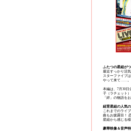
ふたつの星組がつ
最近すっかり活気
スターファイブは
やって来て……。
本編は、7月30
子（ラチェット）
「絆」の物語をお
紐育星組の人気の
これまでのライブ
曲もお披露目！ 
星組から感じる様
豪華映像＆音声特