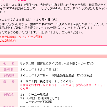
２９日～３１日まで開催され、大歓声の中幕を閉じた「サクラ大戦 紐育星組ライブ2
イブDVDの発売を記念して、「セガカラMelody」にて、豪華グッズが当たるキャ
た！
０１１年９月２８日（水）～１０月４日（火）
応募いただいた方から、抽選で２名の方に、出演キャスト全員分のサインが入っ
育星組ライブ2011～星を継ぐもの～」の公演パンフレットをプレゼント！
なたでもご応募いただけます。下記サイトより、ご応募ください。
ガカラMelody キャンペーン詳細
カラMelody
名 称
サクラ大戦 紐育星組ライブ2011 ～星を継ぐもの～ DVD
発 売 日
２０１１年１１月１７日（木）
予約期間
２０１１年７月下旬～ ※完全受注生産品 DVD２枚組
価 格
８，５７１円（税込価格：９，０００円）
※会場先行予約テレカセット９，５２４円（税込み価格：１０，０
００円）
予約受付
１） ゲーム一般流通
２） その他（特殊販路として）
エビテンセガSTORE