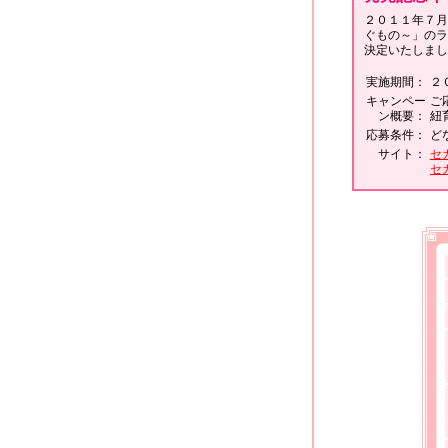
２０１１年７月
ぐもの～」のラ
決定いたしまし
実施期間：
２
キャンペー
ご
ン概要：
紐
応募条件：
ど
サイト：
セ
セガ