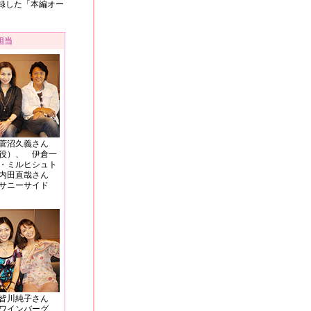
収録した「本編オー
担当
菅沼久義さん
役）、 伊倉一
・ミルヒシュト
内田直哉さん
サニーサイド
皆川純子さん
ワインバーグ