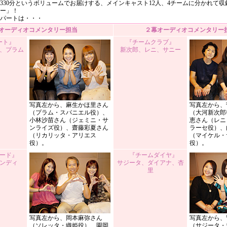
330分というボリュームでお届けする、メインキャスト12人、4チームに分かれて
ー」！
パートは・・・
幕オーディオコメンタリー担当
２幕オーディオコメンタリー
ート』
『チームクラブ』
、プラム
新次郎、レニ、サニー
写真左から、麻生かほ里さん
写真左から、
（プラム・スパニエル役）、
（大河新次郎
小林沙苗さん（ジェミニ・サ
恵さん（レニ
ンライズ役）、齋藤彩夏さん
ラーセ役）、
（リカリッタ・アリエス
（マイケル・
役）。
役）。
ード』
『チームダイヤ』
ンディ
サジータ、ダイアナ、杏
里
写真左から、岡本麻弥さん
写真左から、
（ソレッタ・織姫役）、園岡
（サジータ・