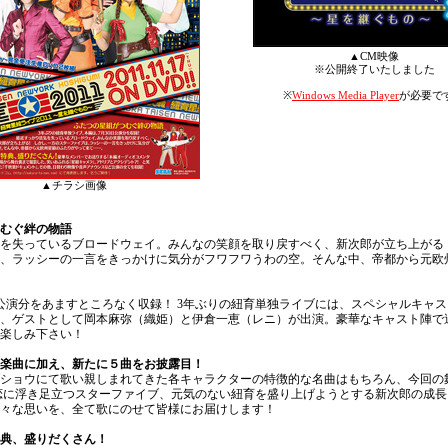
▲CM映像
※公開終了いたしました
※
Windows Media Player
が必要で
▲チラシ画像
むぐ絆の物語
を失っているブロードウェイ。みんなの笑顔を取り戻すべく、新次郎が立ち上がる
、ラッシーの一言をきっかけに気分がフワフワうわの空。そんな中、帝都から元欧
日公演分をあますところなく収録！ 3年ぶりの紐育単独ライブには、スペシャルキャ
、ゲストとして岡本麻弥（織姫）と伊倉一恵（レニ）が出演。豪華なキャスト陣で
楽しみ下さい！
楽曲に加え、新たに５曲をお披露目！
ショウにて歌い親しまれてきた各キャラクターの特徴的な名曲はもちろん、今回の
恋に浮き足立つスターファイブ、元気のない紐育を盛り上げようとする新次郎の成
々な思いを、全て歌にのせて皆様にお届けします！
典、盛りだくさん！