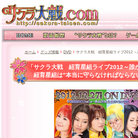
ホーム
グッズ情報
DVD
サクラ大戦 紐育星組ライブ2012 
「サクラ大戦 紐育星組ライブ2012～
紐育星組は"本当に守らなければならな