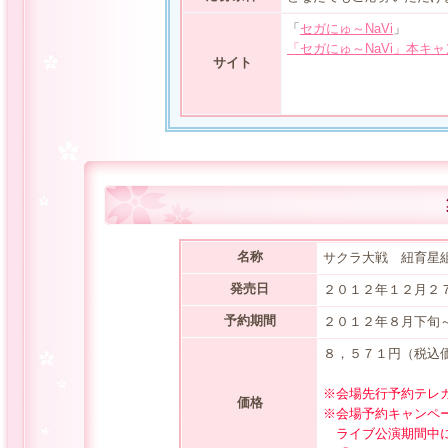
「
セガにゅ～NaVi
」
「セガにゅ～NaVi」本キ
サイト
名称
サクラ大戦 紐育星組
発売日
２０１２年１２月２
予約期間
２０１２年８月下旬
８，５７１円（税込
※会場先行予約テレ
価格
※会場予約キャンペ
ライブ公演期間中に