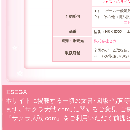
「キャストのサイン
１） ゲーム一般流
予約受付
２） その他（特殊
エ
品番
型番：HSB-0232 JAN
発売・販売元
株式会社セガ
全国のゲーム取扱店
取扱店舗
※一部お取扱いのな
©SEGA
本サイトに掲載する一切の文書･図版･写真
ます｡｢サクラ大戦.com｣に関するご意見･ご
『サクラ大戦.com』をご利用いただく前提