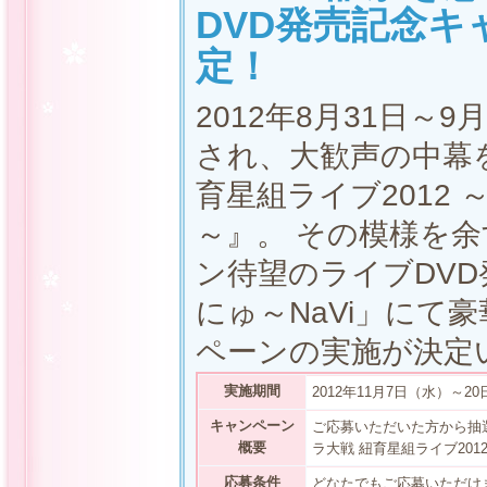
DVD発売記念キ
定！
2012年8月31日～
され、大歓声の中幕
育星組ライブ2012
～』。 その模様を
ン待望のライブDV
にゅ～NaVi」にて
ペーンの実施が決定
実施期間
2012年11月7日（水）～2
キャンペーン
ご応募いただいた方から抽
概要
ラ大戦 紐育星組ライブ20
応募条件
どなたでもご応募いただけ