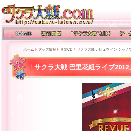
ホーム
グッズ情報
音楽CD
サクラ大戦 レビュウ イン シャノ
「サクラ大戦 巴里花組ライブ201