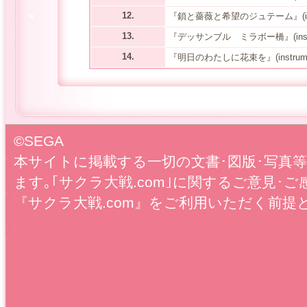
12.
『鎖と薔薇と希望のジュテーム』(instr
13.
『デッサンブル ミラボー橋』(instru
14.
『明日のわたしに花束を』(instrumen
©SEGA
本サイトに掲載する一切の文書･図版･写真
ます｡｢サクラ大戦.com｣に関するご意見･ご
『サクラ大戦.com』をご利用いただく前提