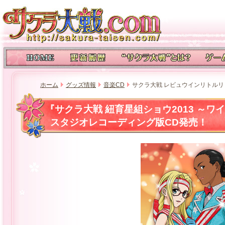
ホーム
グッズ情報
音楽CD
サクラ大戦 レビュウインリトル
『サクラ大戦 紐育星組ショウ2013 ～
スタジオレコーディング版CD発売！