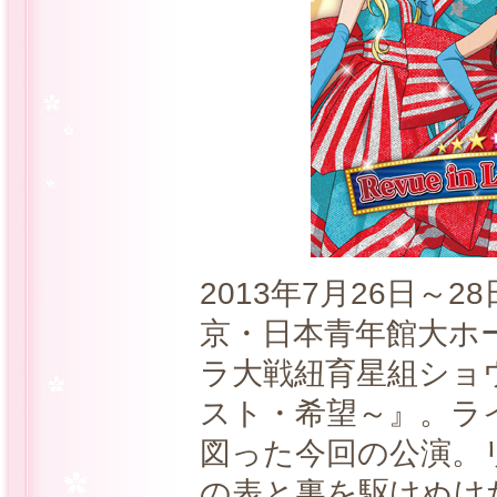
2013年7月26日～
京・日本青年館大ホ
ラ大戦紐育星組ショウ
スト・希望～』。ラ
図った今回の公演。
の表と裏を駆けぬけ