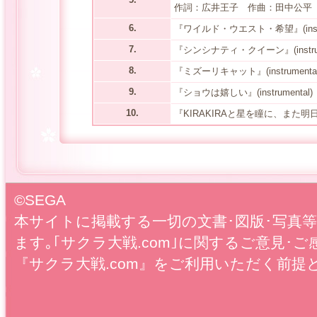
作詞：広井王子 作曲：田中公平
6.
『ワイルド・ウエスト・希望』(instru
7.
『シンシナティ・クイーン』(instrum
8.
『ミズーリキャット』(instrumental
9.
『ショウは嬉しい』(instrumental)
10.
『KIRAKIRAと星を瞳に、また明日』(in
©SEGA
本サイトに掲載する一切の文書･図版･写真
ます｡｢サクラ大戦.com｣に関するご意見･ご
『サクラ大戦.com』をご利用いただく前提