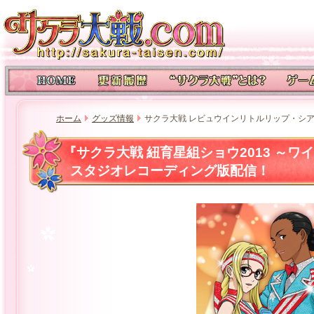
ホーム
グッズ情報
サクラ大戦 レビュウインリトルリップ・シ
『サクラ大戦 紐育星組ショウ2013 ～
スタジオレコーディング版配信！