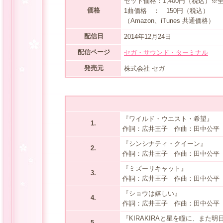
セット価格：1,400円（税込）※全
価格
1曲価格 ： 150円（税込）
（Amazon、iTunes 共通価格）
配信日
2014年12月24日
配信ページ
セガ・サウンド・ターミナル
発売元
株式会社 セガ
『ワイルド・ウエスト・希望』
1.
作詞：広井王子 作曲：田中公平
『シンシナティ・クイーン』
2.
作詞：広井王子 作曲：田中公平
『ミズーリキャット』
3.
作詞：広井王子 作曲：田中公平
『ショウは嬉しい』
4.
作詞：広井王子 作曲：田中公平
『KIRAKIRAと星を瞳に、また明
5.