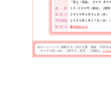
「笑え！花組」 ＤＶＤ ＢＯ
価 格
１０,２９０円（税込）（税別
発 売 日
２００５年３月３１日（木）
予約期間
２００５年１月１７日（月）
発 売 元
株式会社セガ
本ホームページに掲載する一切の文書・図版・写真等
「サクラ大戦.com」に関するご意見・ご感想は
こち