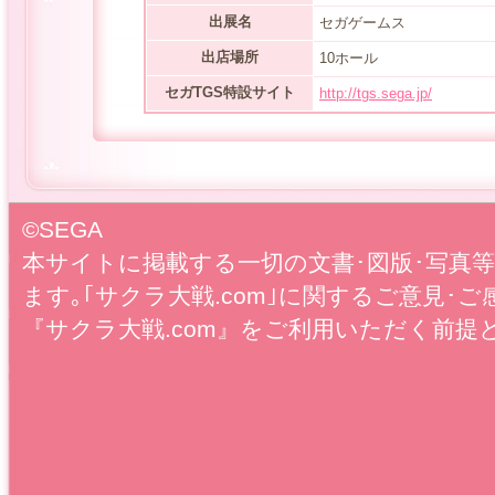
出展名
セガゲームス
出店場所
10ホール
セガTGS特設サイト
http://tgs.sega.jp/
©SEGA
本サイトに掲載する一切の文書･図版･写真
ます｡｢サクラ大戦.com｣に関するご意見･ご
『サクラ大戦.com』をご利用いただく前提