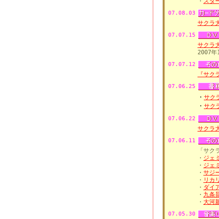
・
スタ
07.08.03
サクラ大
07.07.15
サクラ
2007
07.07.12
『サク
07.06.25
・
サク
・
サク
07.06.22
サクラ
07.06.11
「サク
・
ジェ
・
ジェ
・
サジ
・
リカ
・
ダイ
・
九条
・
大河
07.05.30