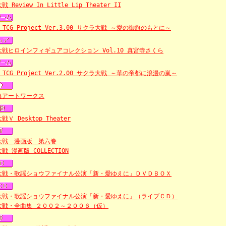
 Review In Little Lip Theater II
a TCG Project Ver.3.00 サクラ大戦 ～愛の御旗のもとに～
戦ヒロインフィギュアコレクション Vol.10 真宮寺さくら
a TCG Project Ver.2.00 サクラ大戦 ～華の帝都に浪漫の嵐～
典アートワークス
Ｖ Desktop Theater
大戦 漫画版 第六巻
戦 漫画版 COLLECTION
大戦・歌謡ショウファイナル公演「新・愛ゆえに」ＤＶＤＢＯＸ
大戦・歌謡ショウファイナル公演「新・愛ゆえに」（ライブＣＤ）
大戦・全曲集 ２００２～２００６（仮）