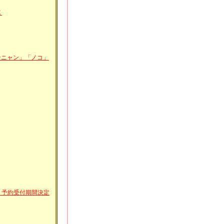
Ｘ
ンニャン」「ノコ」
、予約受付期間決定