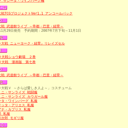
ー サジータ・ワインバーグ機
戦TCGプロジェクトVer1.1 アンコールパック
大戦 武道館ライブ ～帝都・巴里・紐育～
年11月29日発売 予約期間：2007年7月下旬～11月1日
ラ大戦 ニューヨーク・紐育』リレイズセル
ラ大戦ショウ劇場 ２巻
ラ大戦 漫画版 第七巻
大戦 武道館ライブ ～帝都・巴里・紐育～
ラ大戦Ｖ ～さらば愛しき人よ～」コスチューム
ミニ・サンライズ 戦闘服
ミニ・サンライズ カウガール服
ータ・ワインバーグ 私服
リッタ・アリエス 私服
アナ・カプリス 私服
昴 私服
新次郎 モギリ服