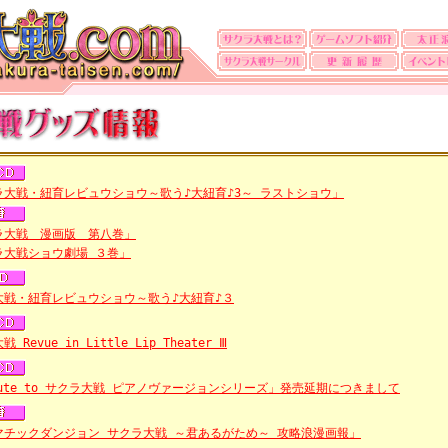
ラ大戦・紐育レビュウショウ～歌う♪大紐育♪3～ ラストショウ」
ラ大戦 漫画版 第八巻」
ラ大戦ショウ劇場 ３巻」
大戦・紐育レビュウショウ～歌う♪大紐育♪３
 Revue in Little Lip Theater Ⅲ
bute to サクラ大戦 ピアノヴァージョンシリーズ」発売延期につきまして
マチックダンジョン サクラ大戦 ～君あるがため～ 攻略浪漫画報」