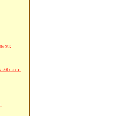
情報他追加
細を掲載しました
）