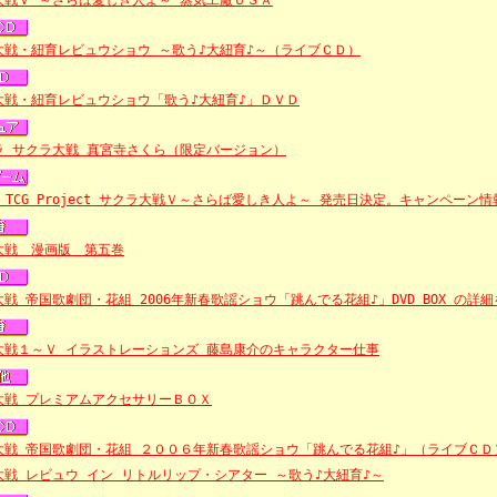
大戦Ｖ ～さらば愛しき人よ～ 蒸気工廠ＵＳＡ
大戦・紐育レビュウショウ ～歌う♪大紐育♪～（ライブＣＤ）
大戦・紐育レビュウショウ「歌う♪大紐育♪」ＤＶＤ
ラ サクラ大戦 真宮寺さくら（限定バージョン）
ra TCG Project サクラ大戦Ｖ～さらば愛しき人よ～ 発売日決定。キャンペーン
大戦 漫画版 第五巻
戦 帝国歌劇団・花組 2006年新春歌謡ショウ「跳んでる花組♪」DVD BOX の詳
大戦１～Ｖ イラストレーションズ 藤島康介のキャラクター仕事
大戦 プレミアムアクセサリーＢＯＸ
大戦 帝国歌劇団・花組 ２００６年新春歌謡ショウ「跳んでる花組♪」（ライブＣＤ
大戦 レビュウ イン リトルリップ・シアター ～歌う♪大紐育♪～