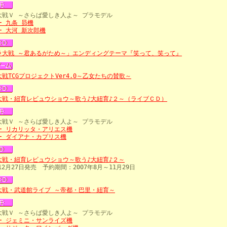
大戦Ｖ ～さらば愛しき人よ～ プラモデル
ー 九条 昴機
ー 大河 新次郎機
ラ大戦 ～君あるがため～」エンディングテーマ『笑って、笑って』
戦TCGプロジェクトVer4.0～乙女たちの賛歌～
大戦・紐育レビュウショウ～歌う♪大紐育♪２～（ライブＣＤ）
大戦Ｖ ～さらば愛しき人よ～ プラモデル
ー リカリッタ・アリエス機
ー ダイアナ・カプリス機
大戦・紐育レビュウショウ～歌う♪大紐育♪２～
年12月27日発売 予約期間：2007年8月～11月29日
大戦・武道館ライブ ～帝都・巴里・紐育～
大戦Ｖ ～さらば愛しき人よ～ プラモデル
ー ジェミニ・サンライズ機