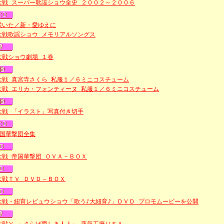
大戦 スーパー歌謡ショウ全史 ２００２～２００６
咲いた／新・愛ゆえに
大戦歌謡ショウ メモリアルソングス
大戦ショウ劇場 １巻
大戦 真宮寺さくら 私服１／６ミニコスチューム
大戦 エリカ・フォンティーヌ 私服１／６ミニコスチューム
大戦 「イラスト」写真付き切手
帝国華撃団全集
大戦 帝国華撃団 ＯＶＡ－ＢＯＸ
大戦ＴＶ ＤＶＤ－ＢＯＸ
大戦・紐育レビュウショウ「歌う♪大紐育♪」ＤＶＤ プロモムービーを公開