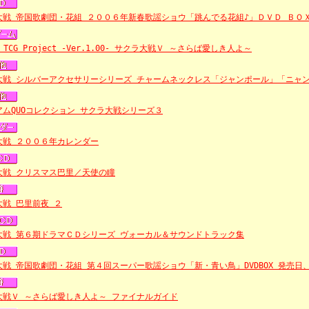
大戦 帝国歌劇団・花組 ２００６年新春歌謡ショウ「跳んでる花組♪」ＤＶＤ ＢＯ
a TCG Project -Ver.1.00- サクラ大戦Ｖ ～さらば愛しき人よ～
大戦 シルバーアクセサリーシリーズ チャームネックレス「ジャンポール」「ニャ
アムQUOコレクション サクラ大戦シリーズ３
大戦 ２００６年カレンダー
大戦 クリスマス巴里／天使の瞳
大戦 巴里前夜 ２
大戦 第６期ドラマＣＤシリーズ ヴォーカル＆サウンドトラック集
大戦 帝国歌劇団・花組 第４回スーパー歌謡ショウ「新・青い鳥」DVDBOX 発売日
大戦Ｖ ～さらば愛しき人よ～ ファイナルガイド