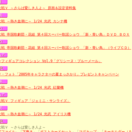
大戦Ｖ ～さらば愛しき人よ～ 原画＆設定資料集
戦 ～熱き血潮に～ 1/24 光武 カンナ機
大戦 帝国歌劇団・花組 第４回スーパー歌謡ショウ 「新・青い鳥」ＤＶＤ ＢＯＸ
大戦 帝国歌劇団・花組 第４回スーパー歌謡ショウ 「新・青い鳥」（ライブＣＤ）
ンフィギュアコレクション Vol.9「グリシーヌ・ブルーメール」
リ・フォト「2005年キャラクターの夏まっさかり」プレゼントキャンペーン
戦 ～熱き血潮に～ 1/24 光武 紅蘭機
大戦Ｖ フィギュア「ジェミニ・サンライズ」
戦 ～熱き血潮に～ 1/24 光武 アイリス機
大戦Ｖ ～さらば愛しき人よ～
アファイル
」「
下敷き
」「
ポストカードセット
」「
マグカップ
」「
キーホルダー（５