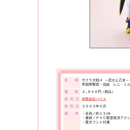
名 称
サクラ大戦４ ～恋せよ乙女～
帝国華撃団・花組 レニ・ミ
価 格
２,９４０円（税込）
発 売 元
有限会社バイス
発 売 日
２００３年５月
備 考
・全高／約１５cm
・素材／ＰＶＣ製塗装済アク
・愛犬フント付属