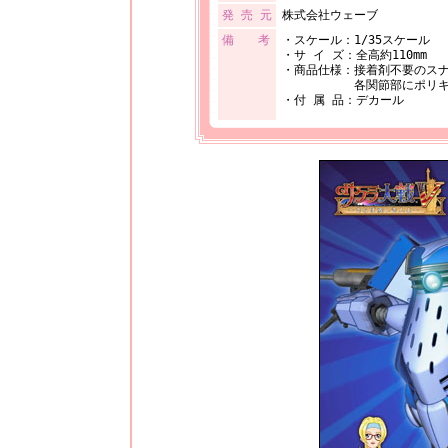
発 売 元
株式会社ウェーブ
備 考
・スケール：1/35スケール
・サ イ ズ：全高約110mm
・商品仕様：接着剤不要のス
各関節部にポリキャッ
・付 属 品：デカール