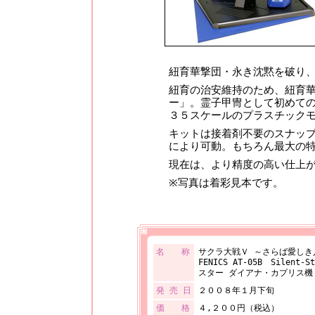
紐育華撃団・永き沈黙を破り
紐育の治安維持のため、紐育
ー」。霊子甲冑として初めて
３５スケールのプラスチック
キットは接着剤不要のスナッ
により可動。もちろん最大の
現在は、より精度の高い仕上
※写真は着彩見本です。
名 称
サクラ大戦Ｖ ～さらば愛しき
FENICS AT-05B Silen
スター ダイアナ・カプリス機
発 売 日
２００８年１月下旬
価 格
４,２００円（税込）